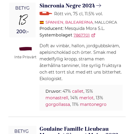
Sincronia Negre 2024
BETYG
Rött vin
, 75 cl
, 11.5% vol.
13
SPANIEN
,
BALEARERNA
, MALLORCA
Producent:
Mesquida Mora S.L.
200:-
Systembolaget
7867701
Doft av vinbär, hallon, jordgubbskräm,
apelsinchoklad och örter. Smak med
Inte Prisvärt
medelfyllig kropp, strama men
återhållna tanniner, lite syrlig fruktsyra
och ett torrt slut med ett uns bitterhet.
Ekologiskt.
Druvor:
47%
callet
, 15%
monastrell
, 14%
merlot
, 13%
gorgollassa
, 11%
mantonegro
Goulaine Famille Lieubeau
BETYG