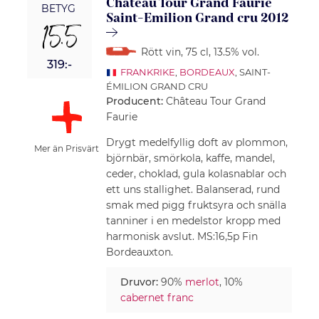
Château Tour Grand Faurie
BETYG
Saint-Emilion Grand cru 2012
15.5
Rött vin
, 75 cl
, 13.5% vol.
319:-
FRANKRIKE
,
BORDEAUX
, SAINT-
ÉMILION GRAND CRU
Producent:
Château Tour Grand
Faurie
Drygt medelfyllig doft av plommon,
Mer än Prisvärt
björnbär, smörkola, kaffe, mandel,
ceder, choklad, gula kolasnablar och
ett uns stallighet. Balanserad, rund
smak med pigg fruktsyra och snälla
tanniner i en medelstor kropp med
harmonisk avslut. MS:16,5p Fin
Bordeauxton.
Druvor:
90%
merlot
, 10%
cabernet franc