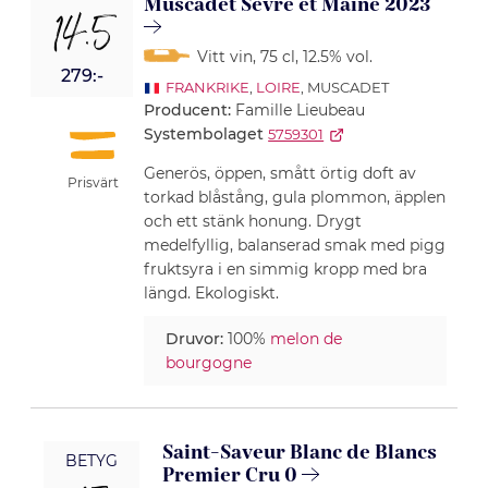
Muscadet Sèvre et Maine 2023
14.5
Vitt vin
, 75 cl
, 12.5% vol.
279:-
FRANKRIKE
,
LOIRE
, MUSCADET
Producent:
Famille Lieubeau
Systembolaget
5759301
Generös, öppen, smått örtig doft av
Prisvärt
torkad blåstång, gula plommon, äpplen
och ett stänk honung. Drygt
medelfyllig, balanserad smak med pigg
fruktsyra i en simmig kropp med bra
längd. Ekologiskt.
Druvor:
100%
melon de
bourgogne
Saint-Saveur Blanc de Blancs
BETYG
Premier Cru 0