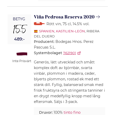
Viña Pedrosa Reserva 2020
BETYG
Rött vin
, 75 cl
, 14.5% vol.
15.5
SPANIEN
,
KASTILIEN-LEÓN
, RIBERA
DEL DUERO
489:-
Producent:
Bodegas Hnos. Perez
Pascuas S.L.
Systembolaget
7621901
Inte Prisvärt
Generös, lätt utvecklad och smått
komplex doft av björnbär, svarta
vinbär, plommon i madeira, ceder,
blyerts plommon, rostad ek med ett
stänk dill. Fyllig, balanserad smak med
frisk fruktsyra och stringenta tanniner i
en drygt medelfyllig kropp med lång
eftersmak. Säljs i 3-pack.
Druvor:
100%
tinto fino