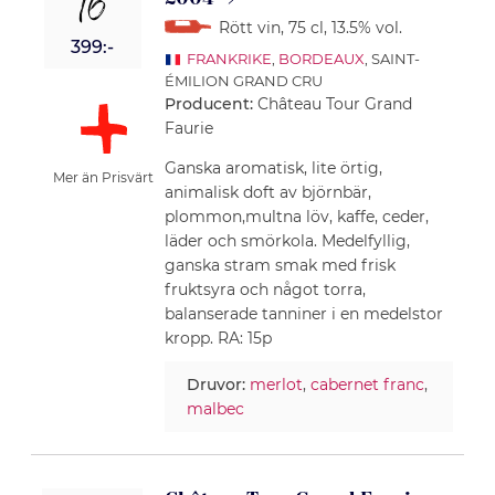
16
Rött vin
, 75 cl
, 13.5% vol.
399:-
FRANKRIKE
,
BORDEAUX
, SAINT-
ÉMILION GRAND CRU
Producent:
Château Tour Grand
Faurie
Ganska aromatisk, lite örtig,
Mer än Prisvärt
animalisk doft av björnbär,
plommon,multna löv, kaffe, ceder,
läder och smörkola. Medelfyllig,
ganska stram smak med frisk
fruktsyra och något torra,
balanserade tanniner i en medelstor
kropp. RA: 15p
Druvor:
merlot
,
cabernet franc
,
malbec