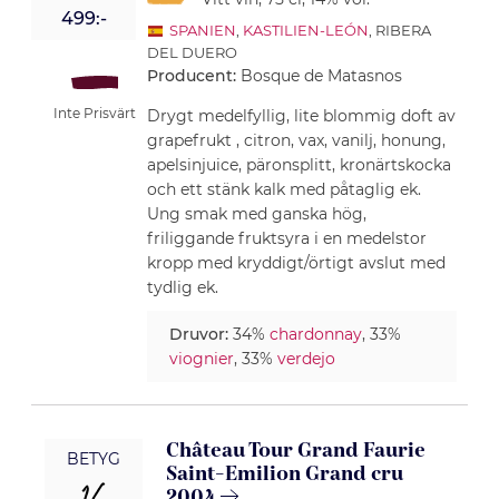
499:-
SPANIEN
,
KASTILIEN-LEÓN
, RIBERA
DEL DUERO
Producent:
Bosque de Matasnos
Inte Prisvärt
Drygt medelfyllig, lite blommig doft av
grapefrukt , citron, vax, vanilj, honung,
apelsinjuice, päronsplitt, kronärtskocka
och ett stänk kalk med påtaglig ek.
Ung smak med ganska hög,
friliggande fruktsyra i en medelstor
kropp med kryddigt/örtigt avslut med
tydlig ek.
Druvor:
34%
chardonnay
, 33%
viognier
, 33%
verdejo
Château Tour Grand Faurie
BETYG
Saint-Emilion Grand cru
2004