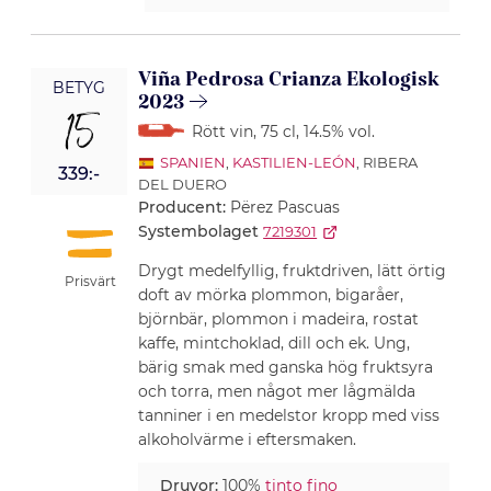
Viña Pedrosa Crianza Ekologisk
BETYG
2023
15
Rött vin
, 75 cl
, 14.5% vol.
SPANIEN
,
KASTILIEN-LEÓN
, RIBERA
339:-
DEL DUERO
Producent:
Përez Pascuas
Systembolaget
7219301
Drygt medelfyllig, fruktdriven, lätt örtig
Prisvärt
doft av mörka plommon, bigaråer,
björnbär, plommon i madeira, rostat
kaffe, mintchoklad, dill och ek. Ung,
bärig smak med ganska hög fruktsyra
och torra, men något mer lågmälda
tanniner i en medelstor kropp med viss
alkoholvärme i eftersmaken.
Druvor:
100%
tinto fino