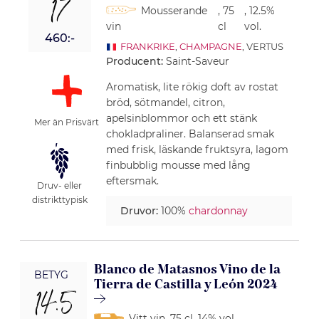
17
Mousserande
, 75
, 12.5%
vin
cl
vol.
460:-
FRANKRIKE
,
CHAMPAGNE
, VERTUS
Producent:
Saint-Saveur
Aromatisk, lite rökig doft av rostat
bröd, sötmandel, citron,
apelsinblommor och ett stänk
Mer än Prisvärt
chokladpraliner. Balanserad smak
med frisk, läskande fruktsyra, lagom
finbubblig mousse med lång
eftersmak.
Druv- eller
distrikttypisk
Druvor:
100%
chardonnay
Blanco de Matasnos Vino de la
BETYG
Tierra de Castilla y León 2024
14.5
Vitt vin
, 75 cl
, 14% vol.