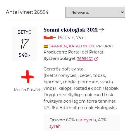
Antal viner:
26854
SORTERING
Somni ekologisk 2021
BETYG
Rött vin
, 75 cl
17
SPANIEN
,
KATALONIEN
, PRIORAT
Producent:
Portal del Priorat
549:-
Systembolaget
7695401
Generös doft av stall
(brettanomyces), ceder, tobak,
björnbär, mörka plommon, svarta
vinbär, kalops, rostad ek och råtobak.
Mer än Prisvärt
Drygt medelfyllig smak med frisk
fruktsyra och lagom torra tanniner.
RA: 16p Bitter eftersmak Ekologiskt.
Druvor:
60%
carinyena
, 40%
syrah