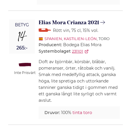
Elias Mora Crianza 2021
BETYG
Rött vin
, 75 cl
, 15% vol.
14
SPANIEN
,
KASTILIEN-LEÓN
, TORO
Producent:
Bodega Elias Mora
265:-
Systembolaget
231101
Doft av björnbär, körsbär, blåbär,
pomeranser, örter, råtobak och vanilj.
Inte Prisvärt
Smak med medelfyllig attack, ganska
höga, lite spretiga och uttorkande
tanniner ganska tidigt i gommen med
ett ganska långt lite syrligt och varmt
avslut.
Druvor:
100%
tinta toro