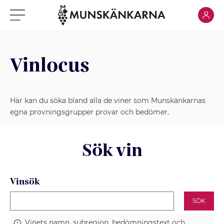
Klicka för
Klicka för meny
Vinlocus
Här kan du söka bland alla de viner som Munskänkarnas
egna provningsgrupper provar och bedömer.
Sök vin
Vinsök
SÖK
Vinets namn, subregion, bedömningstext och