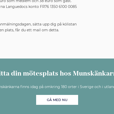
5 euro som medlem och 38 euro som gäst.
rna Languedocs konto FR76 1350 6100 0085
anmälningsdagen, sätta upp dig på kölistan
n plats, får du ett mail om detta.
itta din mötesplats hos Munskänkar
skänkarna finns idag på omkring 180 orter i Sverige och i utlan
GÅ MED NU