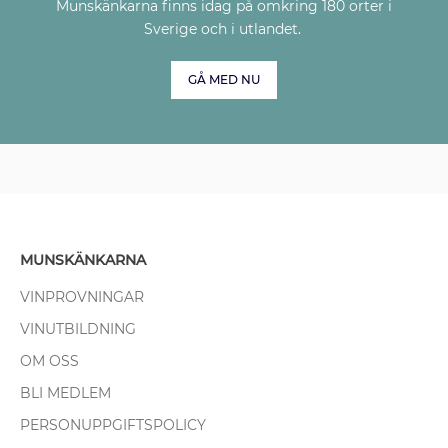
Munskänkarna finns idag på omkring 180 orter i
Sverige och i utlandet.
GÅ MED NU
MUNSKÄNKARNA
VINPROVNINGAR
VINUTBILDNING
OM OSS
BLI MEDLEM
PERSONUPPGIFTSPOLICY