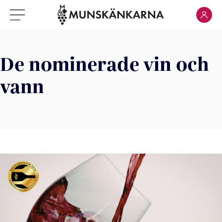
Klicka för
Klicka för meny
De nominerade vin och
vann