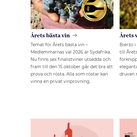
Årets bästa vin
Årets 
Temat för Årets bästa vin –
Bierzo i
Medlemmarnas val 2026 är Sydafrika.
till Åre
Nu finns sex finalistviner utsedda och
förknip
fram till den 15 oktober går det bra att
eleganta
prova och rösta. Alla som röstar kan
druvan 
vinna en privat vinprovning.