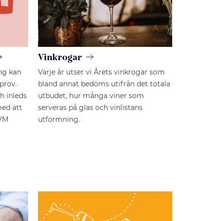
Vinkrogar
ing kan
Varje år utser vi Årets vinkrogar som
prov.
bland annat bedöms utifrån det totala
h inleds
utbudet, hur många viner som
med att
serveras på glas och vinlistans
 VM
utformning.