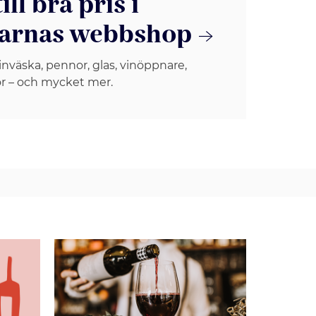
ill bra pris i
arnas webbshop
inväska, pennor, glas, vinöppnare,
r – och mycket mer.