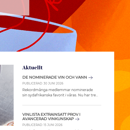
Aktuellt
DE NOMINERADE VIN OCH VANN
PUBLICERAD:
30 JUNI 2026
Rekordmånga medlemmar nominerade
sin sydafrikanska favorit i våras. Nu har tre
vinnare av presentkort à 500 kronor att
handla för i Munskänkarnas webbshop
vaskats fram.
VINLISTA EXTRAINSATT PROV I
AVANCERAD VINKUNSKAP
PUBLICERAD:
15 JUNI 2026