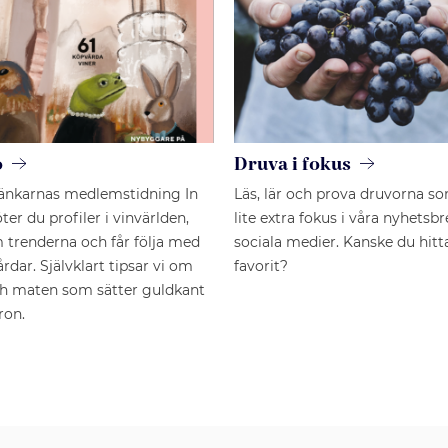
o
Druva i fokus
änkarnas medlemstidning In
Läs, lär och prova druvorna so
er du profiler i vinvärlden,
lite extra fokus i våra nyhetsb
 trenderna och får följa med
sociala medier. Kanske du hitt
gårdar. Självklart tipsar vi om
favorit?
ch maten som sätter guldkant
ron.