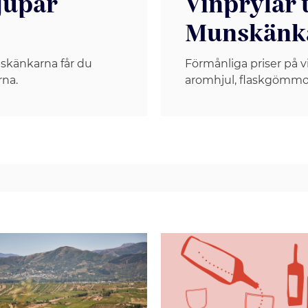
jupar
Vinprylar t
Munskänk
skänkarna får du
Förmånliga priser på v
rna.
aromhjul, flaskgömmo