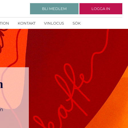
BLI MEDLEM
LOGGA IN
KTION
KONTAKT
VINLOCUS
SÖK
m
on