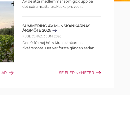
Av de åtta medlemmar som gick upp på
det extrainsatta praktiska provet i
Avancerad vinkunskap nivå 3 blev hela fem
godkända. Vinlistan ser du här.
SUMMERING AV MUNSKÄNKARNAS
ÅRSMÖTE 2026
PUBLICERAD:
3 JUNI 2026
Den 9-10 maj hölls Munskänkarnas
riksårsmöte. Det var första gången sedan
2022 som förtroendevalda från hela
Sverige träffades fysiskt för att planera och
diskutera föreningens verksamhet och
idéer för framtiden.
KLAR
SE FLER NYHETER