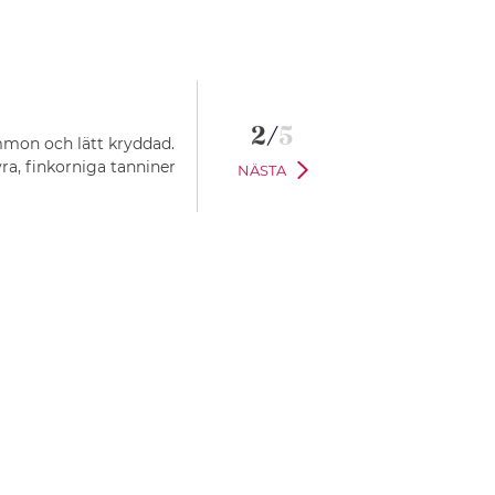
2
/
5
ommon och lätt kryddad.
ra, finkorniga tanniner
NÄSTA