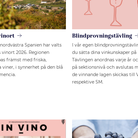
vinort
Blindprovningstävling
 nordvästra Spanien har valts
I vår egen blindprovningstävl
ts vinort 2026. Regionen
du sätta dina vinkunskaper på 
pas främst med friska,
Tävlingen anordnas varje år oc
 viner, i synnerhet på den blå
på sektionsnivå och avslutas 
mencia.
de vinnande lagen skickas till
respektive SM.