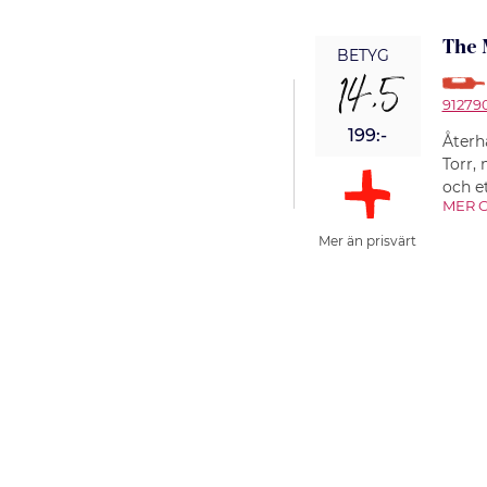
The 
BETYG
14,5
91279
199:-
Återh
Torr,
och et
MER O
Mer än prisvärt