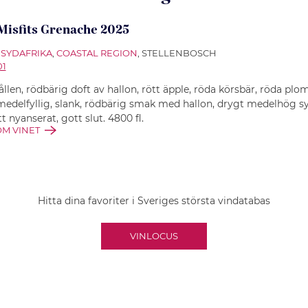
Misfits Grenache 2025
SYDAFRIKA
,
COASTAL REGION
, STELLENBOSCH
01
ållen, rödbärig doft av hallon, rött äpple, röda körsbär, röda pl
 medelfyllig, slank, rödbärig smak med hallon, drygt medelhög sy
t nyanserat, gott slut. 4800 fl.
M VINET
Hitta dina favoriter i Sveriges största vindatabas
VINLOCUS