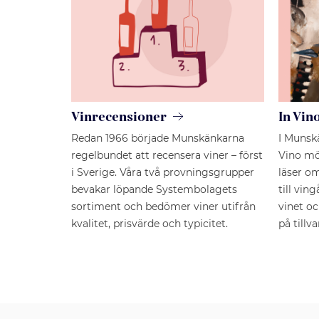
Vinrecensioner
In Vin
Redan 1966 började Munskänkarna
I Munsk
regelbundet att recensera viner – först
Vino möt
i Sverige. Våra två provningsgrupper
läser om
bevakar löpande Systembolagets
till vin
sortiment och bedömer viner utifrån
vinet o
kvalitet, prisvärde och typicitet.
på tillva