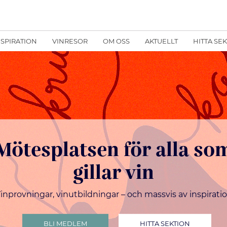
NSPIRATION
VINRESOR
OM OSS
AKTUELLT
HITTA SE
Mötesplatsen för alla so
gillar vin
inprovningar, vinutbildningar – och massvis av inspirati
BLI MEDLEM
HITTA SEKTION