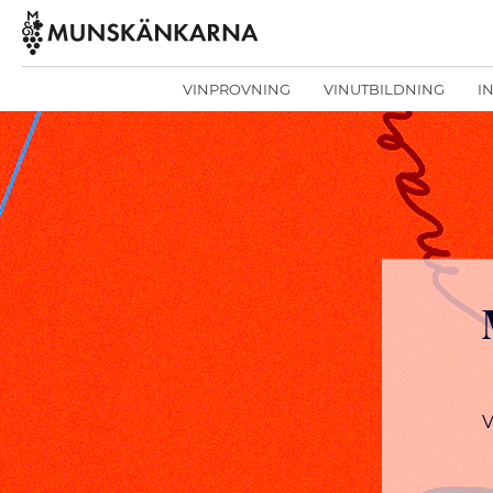
VINPROVNING
VINUTBILDNING
I
V