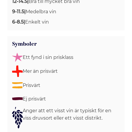
12-14.5
|
Bra till mycket bra vin
9-11.5
|
Medelbra vin
6-8.5
|
Enkelt vin
Symboler
Ett fynd i sin prisklass
Mer än prisvärt
Prisvärt
Ej prisvärt
Anger att ett visst vin är typiskt för en
viss druvsort eller ett visst distrikt.