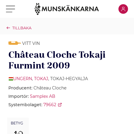
Klicka för
Klicka för meny
TILLBAKA
VITT VIN
Château Cloche Tokaji
Furmint 2009
UNGERN
,
TOKAJ
, TOKAJ-HEGYALJA
Producent:
Château Cloche
Importör:
Samplex AB
Systembolaget:
79662
BETYG