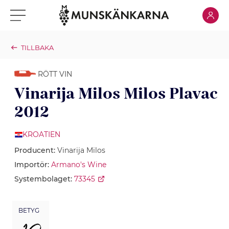
Klicka för
Klicka för meny
TILLBAKA
RÖTT VIN
Vinarija Milos Milos Plavac
2012
KROATIEN
Producent:
Vinarija Milos
Importör:
Armano's Wine
Systembolaget:
73345
BETYG