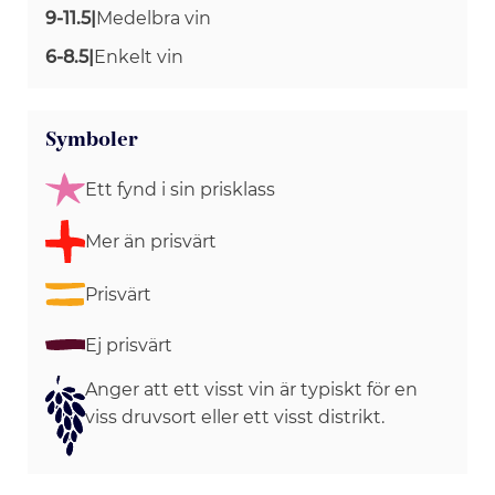
9-11.5
|
Medelbra vin
6-8.5
|
Enkelt vin
Symboler
Ett fynd i sin prisklass
Mer än prisvärt
Prisvärt
Ej prisvärt
Anger att ett visst vin är typiskt för en
viss druvsort eller ett visst distrikt.