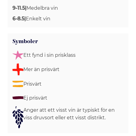
9-11.5
|
Medelbra vin
6-8.5
|
Enkelt vin
Symboler
Ett fynd i sin prisklass
Mer än prisvärt
Prisvärt
Ej prisvärt
Anger att ett visst vin är typiskt för en
viss druvsort eller ett visst distrikt.