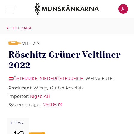
Klicka för
Klicka för meny
TILLBAKA
VITT VIN
Röschitz Grüner Veltliner
2022
ÖSTERRIKE
,
NIEDERÖSTERREICH
, WEINVIERTEL
Producent:
Winery Gruber Röschitz
Importör:
Nigab AB
Systembolaget:
79008
BETYG