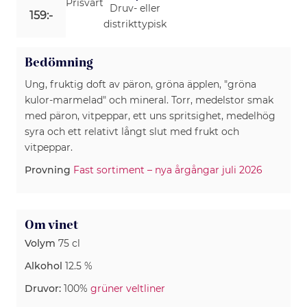
Prisvärt
Druv- eller
159:-
distrikttypisk
Bedömning
Ung, fruktig doft av päron, gröna äpplen, "gröna
kulor-marmelad" och mineral. Torr, medelstor smak
med päron, vitpeppar, ett uns spritsighet, medelhög
syra och ett relativt långt slut med frukt och
vitpeppar.
Provning
Fast sortiment – nya årgångar juli 2026
Om vinet
Volym
75 cl
Alkohol
12.5 %
Druvor:
100%
grüner veltliner