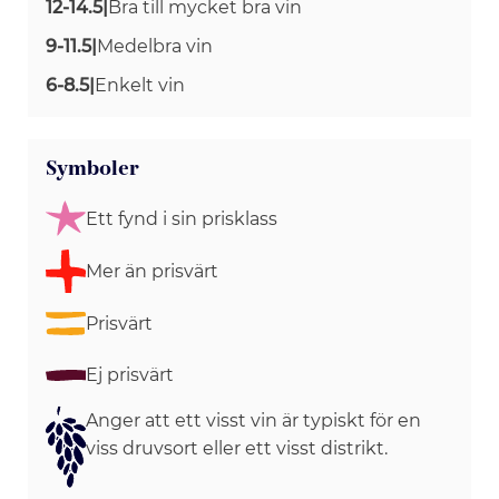
12-14.5
|
Bra till mycket bra vin
9-11.5
|
Medelbra vin
6-8.5
|
Enkelt vin
Symboler
Ett fynd i sin prisklass
Mer än prisvärt
Prisvärt
Ej prisvärt
Anger att ett visst vin är typiskt för en
viss druvsort eller ett visst distrikt.