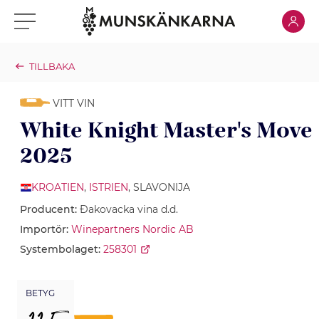
Klicka för
Klicka för meny
TILLBAKA
VITT VIN
White Knight Master's Move
2025
KROATIEN
,
ISTRIEN
, SLAVONIJA
Producent:
Ðakovacka vina d.d.
Importör:
Winepartners Nordic AB
Systembolaget:
258301
BETYG