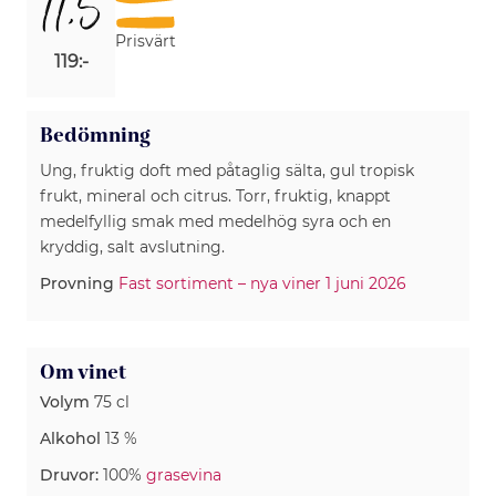
11,5
Prisvärt
119:-
Bedömning
Ung, fruktig doft med påtaglig sälta, gul tropisk
frukt, mineral och citrus. Torr, fruktig, knappt
medelfyllig smak med medelhög syra och en
kryddig, salt avslutning.
Provning
Fast sortiment – nya viner 1 juni 2026
Om vinet
Volym
75 cl
Alkohol
13 %
Druvor:
100%
grasevina