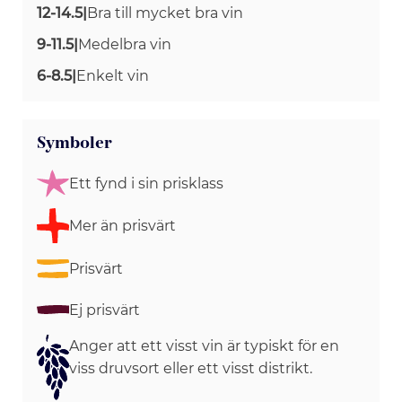
12-14.5
|
Bra till mycket bra vin
9-11.5
|
Medelbra vin
6-8.5
|
Enkelt vin
Symboler
Ett fynd i sin prisklass
Mer än prisvärt
Prisvärt
Ej prisvärt
Anger att ett visst vin är typiskt för en
viss druvsort eller ett visst distrikt.