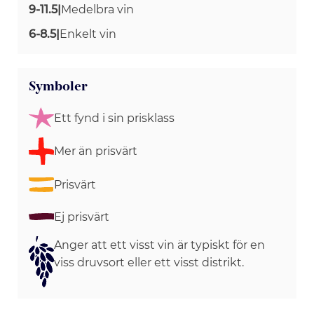
9-11.5
|
Medelbra vin
6-8.5
|
Enkelt vin
Symboler
Ett fynd i sin prisklass
Mer än prisvärt
Prisvärt
Ej prisvärt
Anger att ett visst vin är typiskt för en
viss druvsort eller ett visst distrikt.