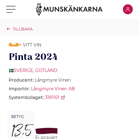
Klicka för
Klicka för meny
TILLBAKA
VITT VIN
Pinta 2024
SVERIGE
,
GOTLAND
Producent:
Långmyre Vineri
Importör:
Långmyre Vineri AB
Systembolaget:
3191101
BETYG
13,5
Ej prisvärt