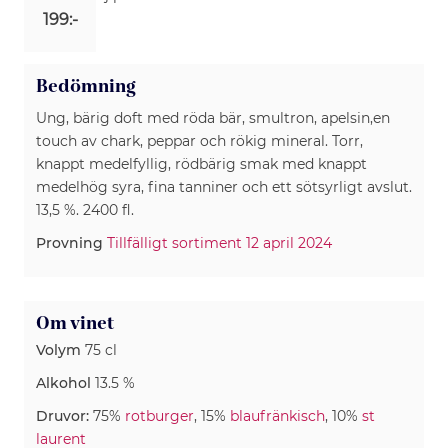
199:-
Bedömning
Ung, bärig doft med röda bär, smultron, apelsin,en
touch av chark, peppar och rökig mineral. Torr,
knappt medelfyllig, rödbärig smak med knappt
medelhög syra, fina tanniner och ett sötsyrligt avslut.
13,5 %. 2400 fl.
Provning
Tillfälligt sortiment 12 april 2024
Om vinet
Volym
75 cl
Alkohol
13.5 %
Druvor:
75%
rotburger
, 15%
blaufränkisch
, 10%
st
laurent