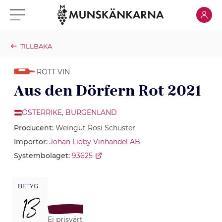
Klicka för
Klicka för meny
TILLBAKA
RÖTT VIN
Aus den Dörfern Rot 2021
ÖSTERRIKE
,
BURGENLAND
Producent:
Weingut Rosi Schuster
Importör:
Johan Lidby Vinhandel AB
Systembolaget:
93625
BETYG
13
Ej prisvärt