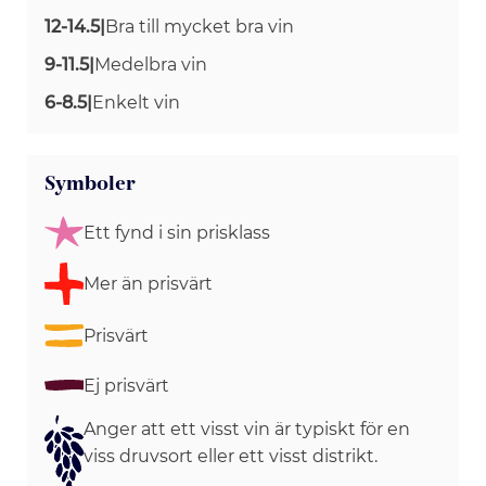
12-14.5
|
Bra till mycket bra vin
9-11.5
|
Medelbra vin
6-8.5
|
Enkelt vin
Symboler
Ett fynd i sin prisklass
Mer än prisvärt
Prisvärt
Ej prisvärt
Anger att ett visst vin är typiskt för en
viss druvsort eller ett visst distrikt.