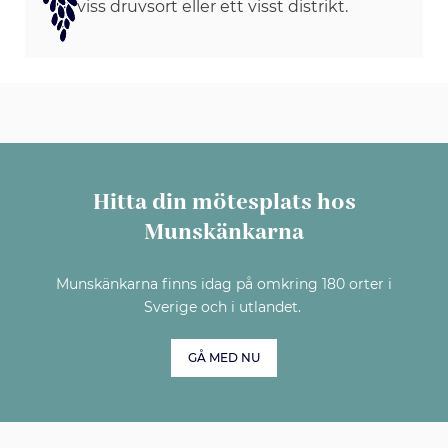
viss druvsort eller ett visst distrikt.
Hitta din mötesplats hos
Munskänkarna
Munskänkarna finns idag på omkring 180 orter i
Sverige och i utlandet.
GÅ MED NU