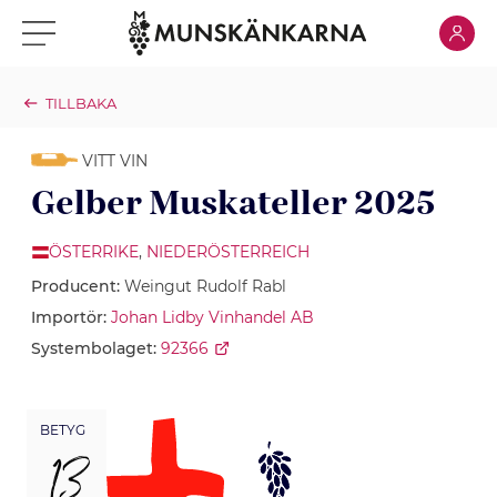
Klicka för
Klicka för meny
TILLBAKA
VITT VIN
Gelber Muskateller 2025
ÖSTERRIKE
,
NIEDERÖSTERREICH
Producent:
Weingut Rudolf Rabl
Importör:
Johan Lidby Vinhandel AB
Systembolaget:
92366
BETYG
13