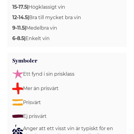
15-17.5
|
Högklassigt vin
12-14.5
|
Bra till mycket bra vin
9-11.5
|
Medelbra vin
6-8.5
|
Enkelt vin
Symboler
Ett fynd i sin prisklass
Mer än prisvärt
Prisvärt
Ej prisvärt
Anger att ett visst vin är typiskt för en