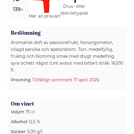
Druv- eller
139:-
distrikttypisk
Mer än prisvärt
Bedömning
Aromatisk doft av passionsfrukt, honungsmelon,
inlagd persika och apelsinblom. Torr, medelfyllig,
fruktig och blommig smak med drygt medelhög
syra ochett något tunt avslut med bittert stråk. 16200
fl.
Provning
Tillfälligt sortiment 17 april 2026
Om vinet
Volym
75 cl
Alkohol
12.5 %
Socker
3,00 g/l