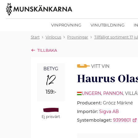
VINPROVNING
VINUTBILDNING
I
Start
Vinlocus
Provningar
Tillfälligt sortiment 17 ju
TILLBAKA
VITT VIN
BETYG
12
Haurus Olas
159:-
UNGERN
,
PANNON
, VILL
Producent:
Grócz Márkné
Importör:
Sigva AB
Ej prisvärt
Systembolaget:
9399801