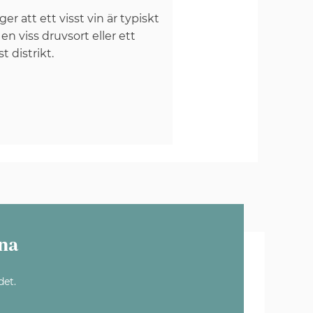
er att ett visst vin är typiskt
 en viss druvsort eller ett
st distrikt.
na
det.