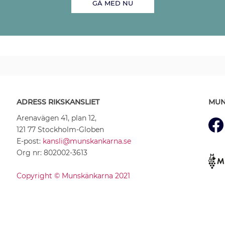
GÅ MED NU
ADRESS RIKSKANSLIET
MUN
Arenavägen 41, plan 12,
121 77 Stockholm-Globen
E-post:
kansli@munskankarna.se
Org nr: 802002-3613
Copyright © Munskänkarna 2021