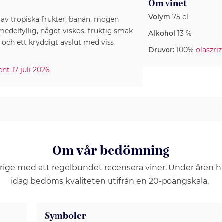
Om vinet
Volym
75 cl
 av tropiska frukter, banan, mogen
medelfyllig, något viskös, fruktig smak
Alkohol
13 %
och ett kryddigt avslut med viss
Druvor:
100%
olaszriz
ent 17 juli 2026
Om vår bedömning
erige med att regelbundet recensera viner. Under åren 
idag bedöms kvaliteten utifrån en 20-poängskala.
Symboler