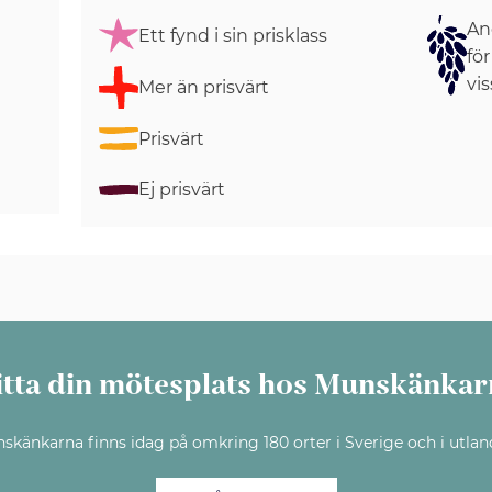
Ang
Ett fynd i sin prisklass
för
vis
Mer än prisvärt
Prisvärt
Ej prisvärt
itta din mötesplats hos Munskänkar
skänkarna finns idag på omkring 180 orter i Sverige och i utlan