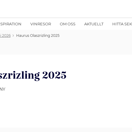
NSPIRATION
VINRESOR
OM OSS
AKTUELLT
HITTA SE
li 2026
Haurus Olaszrizling 2025
zrizling 2025
ÁNY