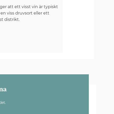
er att ett visst vin är typiskt
 en viss druvsort eller ett
st distrikt.
na
det.