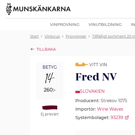
VINPROVNING
VINUTBILDNING
I
Start
Vinlocus
Provningar
Tillfälligt sortiment 20
TILLBAKA
VITT VIN
BETYG
14
Fred NV
260:-
SLOVAKIEN
Producent:
Strekov 1075
Importör:
Wine Waves
Ej prisvärt
Systembolaget:
93239