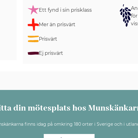
Ang
Ett fynd i sin prisklass
för
vis
Mer än prisvärt
Prisvärt
Ej prisvärt
itta din mötesplats hos Munskänkar
skänkarna finns idag på omkring 180 orter i Sverige och i utlan