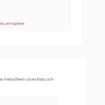
nai
,
portugieser
har metodiken utvecklats och