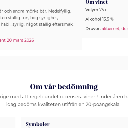
Om vinet
Volym
75 cl
är och andra mörka bär. Medelfyllig,
en stallig ton, hög syrlighet,
Alkohol
13.5 %
abil, syrlig, något stallig eftersmak.
Druvor:
alibernet
,
du
iment 20 mars 2026
Om vår bedömning
erige med att regelbundet recensera viner. Under åren 
idag bedöms kvaliteten utifrån en 20-poängskala.
Symboler