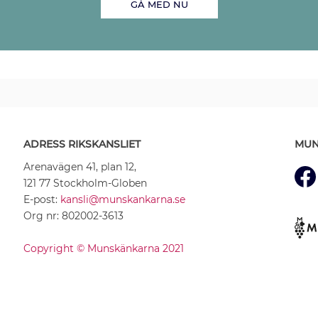
GÅ MED NU
ADRESS RIKSKANSLIET
MUN
Arenavägen 41, plan 12,
121 77 Stockholm-Globen
E-post:
kansli@munskankarna.se
Org nr: 802002-3613
Copyright © Munskänkarna 2021