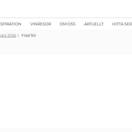
NSPIRATION
VINRESOR
OM OSS
AKTUELLT
HITTA SE
 mars 2026
Fred NV