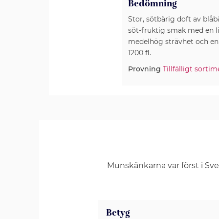
Bedömning
Stor, sötbärig doft av blåb
söt-fruktig smak med en lit
medelhög strävhet och en h
1200 fl.
Provning
Tillfälligt sort
Munskänkarna var först i Sv
Betyg