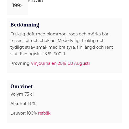
Prisvärt
199:-
Bedömning
Fruktig doft med plommon, röda och mörka bär,
russin, fat och choklad. Medelfyllig, fruktig och
tydligt sträv smak med bra syra, fin längd och rent
slut. Ekologiskt. 13 %. 600 fl.
Provning
Vinjournalen 2019 08 Augusti
Om vinet
Volym
75 cl
Alkohol
13 %
Druvor:
100%
refošk