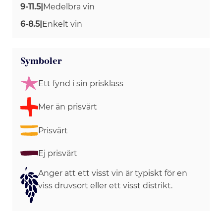
9-11.5
|
Medelbra vin
6-8.5
|
Enkelt vin
Symboler
Ett fynd i sin prisklass
Mer än prisvärt
Prisvärt
Ej prisvärt
Anger att ett visst vin är typiskt för en
viss druvsort eller ett visst distrikt.