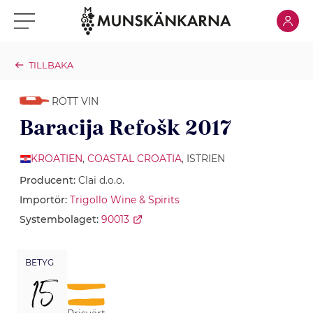
Klicka för
Klicka för meny
TILLBAKA
RÖTT VIN
Baracija Refošk 2017
KROATIEN
,
COASTAL CROATIA
, ISTRIEN
Producent:
Clai d.o.o.
Importör:
Trigollo Wine & Spirits
Systembolaget:
90013
BETYG
15