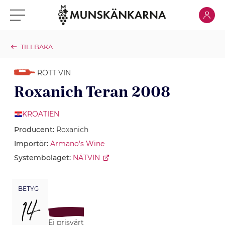
Klicka för
Klicka för meny
TILLBAKA
RÖTT VIN
Roxanich Teran 2008
KROATIEN
Producent:
Roxanich
Importör:
Armano's Wine
Systembolaget:
NÄTVIN
BETYG
14
Ej prisvärt