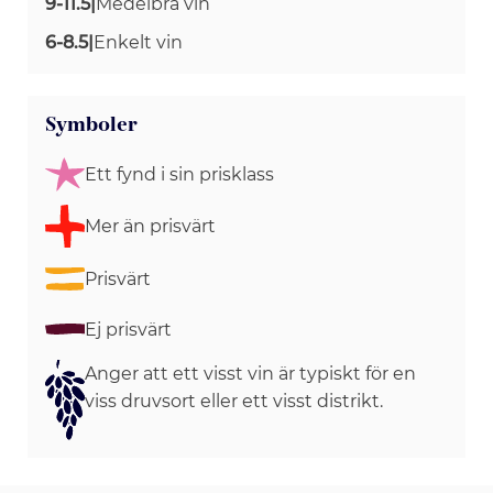
9-11.5
|
Medelbra vin
6-8.5
|
Enkelt vin
Symboler
Ett fynd i sin prisklass
Mer än prisvärt
Prisvärt
Ej prisvärt
Anger att ett visst vin är typiskt för en
viss druvsort eller ett visst distrikt.