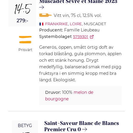
Muscadet Sèvre et Maine 2023
14.5
Vitt vin
, 75 cl
, 12.5% vol.
279:-
FRANKRIKE
,
LOIRE
, MUSCADET
Producent:
Famille Lieubeau
Systembolaget
5759301
Generös, öppen, smått örtig doft av
Prisvärt
torkad blåstång, gula plommon, äpplen
och ett stänk honung. Drygt
medelfyllig, balanserad smak med pigg
fruktsyra i en simmig kropp med bra
längd. Ekologiskt.
Druvor:
100%
melon de
bourgogne
Saint-Saveur Blanc de Blancs
BETYG
Premier Cru 0