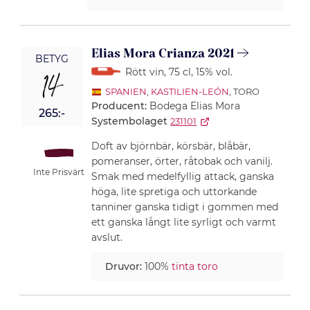
Elias Mora Crianza 2021
BETYG
Rött vin
, 75 cl
, 15% vol.
14
SPANIEN
,
KASTILIEN-LEÓN
, TORO
Producent:
Bodega Elias Mora
265:-
Systembolaget
231101
Doft av björnbär, körsbär, blåbär,
pomeranser, örter, råtobak och vanilj.
Inte Prisvärt
Smak med medelfyllig attack, ganska
höga, lite spretiga och uttorkande
tanniner ganska tidigt i gommen med
ett ganska långt lite syrligt och varmt
avslut.
Druvor:
100%
tinta toro