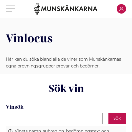
Klicka för
Klicka för meny
Vinlocus
Här kan du söka bland alla de viner som Munskänkarnas
egna provningsgrupper provar och bedömer.
Sök vin
Vinsök
SÖK
Vinets namn, subregion, bedömningstext och