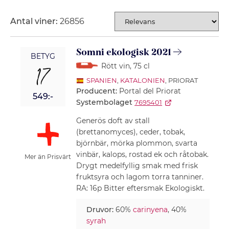
Antal viner:
26856
SORTERING
Somni ekologisk 2021
BETYG
Rött vin
, 75 cl
17
SPANIEN
,
KATALONIEN
, PRIORAT
Producent:
Portal del Priorat
549:-
Systembolaget
7695401
Generös doft av stall
(brettanomyces), ceder, tobak,
björnbär, mörka plommon, svarta
vinbär, kalops, rostad ek och råtobak.
Mer än Prisvärt
Drygt medelfyllig smak med frisk
fruktsyra och lagom torra tanniner.
RA: 16p Bitter eftersmak Ekologiskt.
Druvor:
60%
carinyena
, 40%
syrah