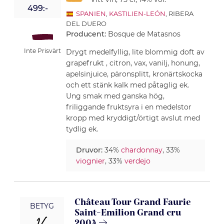
499:-
SPANIEN
,
KASTILIEN-LEÓN
, RIBERA
DEL DUERO
Producent:
Bosque de Matasnos
Inte Prisvärt
Drygt medelfyllig, lite blommig doft av
grapefrukt , citron, vax, vanilj, honung,
apelsinjuice, päronsplitt, kronärtskocka
och ett stänk kalk med påtaglig ek.
Ung smak med ganska hög,
friliggande fruktsyra i en medelstor
kropp med kryddigt/örtigt avslut med
tydlig ek.
Druvor:
34%
chardonnay
, 33%
viognier
, 33%
verdejo
Château Tour Grand Faurie
BETYG
Saint-Emilion Grand cru
2004