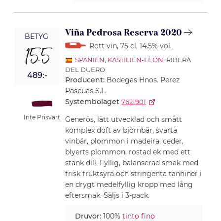
Viña Pedrosa Reserva 2020
BETYG
Rött vin
, 75 cl
, 14.5% vol.
15.5
SPANIEN
,
KASTILIEN-LEÓN
, RIBERA
DEL DUERO
489:-
Producent:
Bodegas Hnos. Perez
Pascuas S.L.
Systembolaget
7621901
Inte Prisvärt
Generös, lätt utvecklad och smått
komplex doft av björnbär, svarta
vinbär, plommon i madeira, ceder,
blyerts plommon, rostad ek med ett
stänk dill. Fyllig, balanserad smak med
frisk fruktsyra och stringenta tanniner i
en drygt medelfyllig kropp med lång
eftersmak. Säljs i 3-pack.
Druvor:
100%
tinto fino