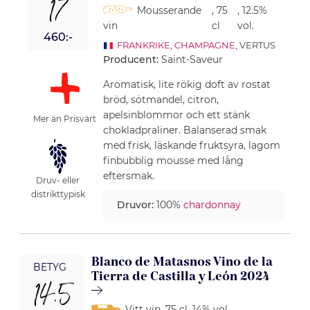
17
Mousserande
, 75
, 12.5%
vin
cl
vol.
460:-
FRANKRIKE
,
CHAMPAGNE
, VERTUS
Producent:
Saint-Saveur
Aromatisk, lite rökig doft av rostat
bröd, sötmandel, citron,
apelsinblommor och ett stänk
Mer än Prisvärt
chokladpraliner. Balanserad smak
med frisk, läskande fruktsyra, lagom
finbubblig mousse med lång
eftersmak.
Druv- eller
distrikttypisk
Druvor:
100%
chardonnay
Blanco de Matasnos Vino de la
BETYG
Tierra de Castilla y León 2024
14.5
Vitt vin
, 75 cl
, 14% vol.