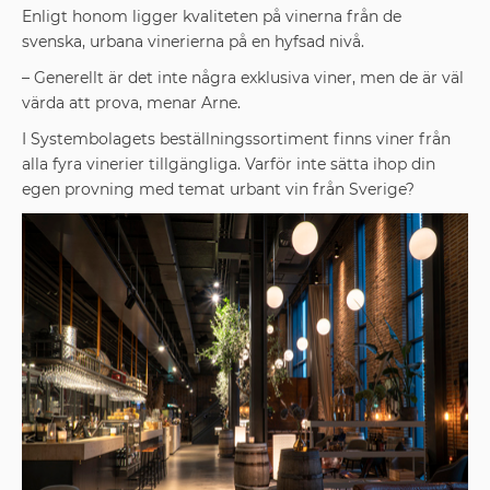
Enligt honom ligger kvaliteten på vinerna från de
svenska, urbana vinerierna på en hyfsad nivå.
– Generellt är det inte några exklusiva viner, men de är väl
värda
att prova, menar Arne.
I Systembolagets beställnings­sortiment finns viner från
alla fyra vinerier tillgängliga. Varför inte sätta ihop din
egen provning med temat urbant vin från Sverige?