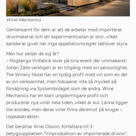
Wine Mechanics
Gemensamt för dem är att de arbetar med importerat
druvmaterial och att experimentlustan är stor, vilket
kanske är givet när inga appellationsregler behöver styra.
Men hur skiljer de sig åt?
– Högberga Vinfabrik lever på sina event där vinmakaren
Johan Zälle verkligen är en tillgång med sin personlighet.
The Winery Hotel har en tydlig profil med vin som en del
av sin verksamhet, men fokuserar inte så mycket på
försäljning via Systembolaget som de andra. Wine
Mechanics har en klart ungdomligare profil och
producerar nya viner hela tiden, vilket är kul. Länna ligger
lite avsides, men deras viner finns däremot på krogar i
Uppsalatrakten.
Det berättar Arne Olsson, författare till 3-
betygsuppsatsen "Vinproduktion av importerade druvor".