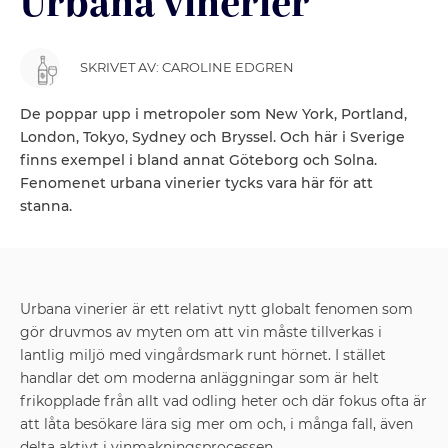
Urbana vinerier
SKRIVET AV: CAROLINE EDGREN
De poppar upp i metropoler som New York, Portland,
London, Tokyo, Sydney och Bryssel. Och här i Sverige
finns exempel i bland annat Göteborg och Solna.
Fenomenet urbana vinerier tycks vara här för att
stanna.
Urbana vinerier är ett relativt nytt globalt fenomen som
gör druvmos av myten om att vin måste tillverkas i
lantlig miljö med vingårdsmark runt hörnet. I stället
handlar det om moderna anläggningar som är helt
frikopplade från allt vad odling heter och där fokus ofta är
att låta besökare lära sig mer om och, i många fall, även
delta aktivt i vinmakningsprocessen.