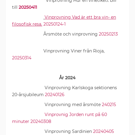
Vinprovning Hur en vinetikett blir
till
20250411
Vinprovning Vad är ett bra vin- en
filosofisk resa.
20250124-1
Årsmöte och vinprovning
20250213
Vinprovning Viner från Rioja,
20250314
År 2024
Vinprovning Karlskoga sektionens
20-årsjubileum
20240126
Vinprovning med årsmöte
240215
Vinprovnig Jorden runt på 60
minuter 20240308
Vinprovning Sardinien
20240405