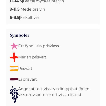
12-14.5
|
Bra till mycket bra vin
9-11.5
|
Medelbra vin
6-8.5
|
Enkelt vin
Symboler
Ett fynd i sin prisklass
Mer än prisvärt
Prisvärt
Ej prisvärt
Anger att ett visst vin är typiskt för en
viss druvsort eller ett visst distrikt.