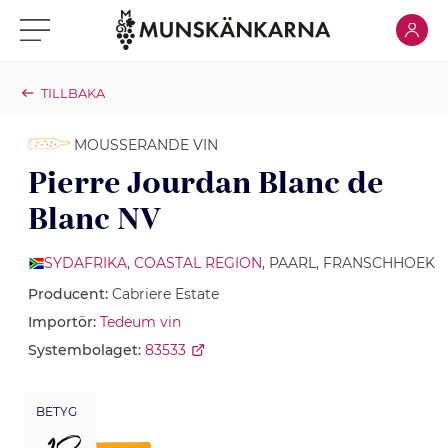
Klicka för
Klicka för meny
TILLBAKA
MOUSSERANDE VIN
Pierre Jourdan Blanc de
Blanc NV
SYDAFRIKA
,
COASTAL REGION
, PAARL, FRANSCHHOEK
Producent:
Cabriere Estate
Importör:
Tedeum vin
Systembolaget:
83533
BETYG