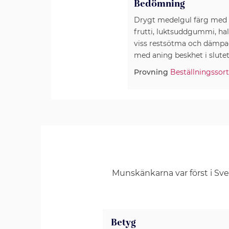
Bedömning
Drygt medelgul färg med 
frutti, luktsuddgummi, h
viss restsötma och dämpad 
Provning
Beställningssor
Munskänkarna var först i Sv
Betyg