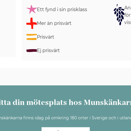
Ang
Ett fynd i sin prisklass
för
vis
Mer än prisvärt
Prisvärt
Ej prisvärt
itta din mötesplats hos Munskänkar
skänkarna finns idag på omkring 180 orter i Sverige och i utlan