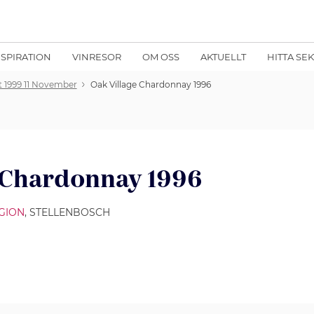
NSPIRATION
VINRESOR
OM OSS
AKTUELLT
HITTA SE
t 1999 11 November
Oak Village Chardonnay 1996
 Chardonnay 1996
GION
, STELLENBOSCH