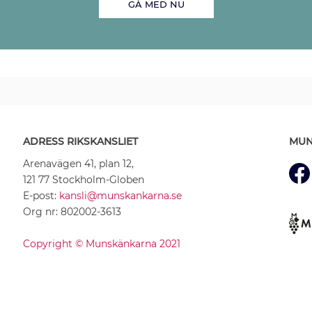
GÅ MED NU
ADRESS RIKSKANSLIET
MUN
Arenavägen 41, plan 12,
121 77 Stockholm-Globen
E-post:
kansli@munskankarna.se
Org nr: 802002-3613
Copyright © Munskänkarna 2021