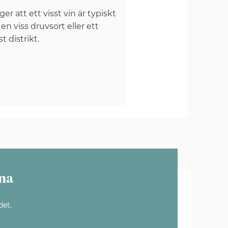
er att ett visst vin är typiskt
 en viss druvsort eller ett
st distrikt.
na
det.