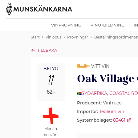
VINPROVNING
VINUTBILDNING
I
Start
Vinlocus
Provningar
Beställningssortimente
TILLBAKA
VITT VIN
BETYG
11
Oak Village
62:-
SYDAFRIKA
,
COASTAL RE
Producent:
Vinfruco
Importör:
Tedeum vin
Systembolaget:
83461
Mer än
prisvärt