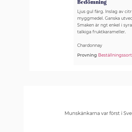
Bedömning
Ljus gul färg. Inslag av cit
myggmedel. Ganska utveckl
Smaken är ngt enkel i syr
talkiga fruktkarameller.
Chardonnay
Provning
Beställningssor
Munskänkarna var först i Sv