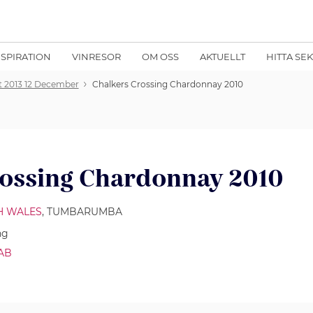
NSPIRATION
VINRESOR
OM OSS
AKTUELLT
HITTA SE
t 2013 12 December
Chalkers Crossing Chardonnay 2010
rossing Chardonnay 2010
H WALES
, TUMBARUMBA
ng
 AB