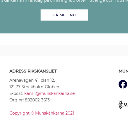
skänkarna finns idag på omkring 180 orter i Sverige och i utlan
GÅ MED NU
ADRESS RIKSKANSLIET
MUN
Arenavägen 41, plan 12,
121 77 Stockholm-Globen
E-post:
kansli@munskankarna.se
Org nr: 802002-3613
Copyright © Munskänkarna 2021