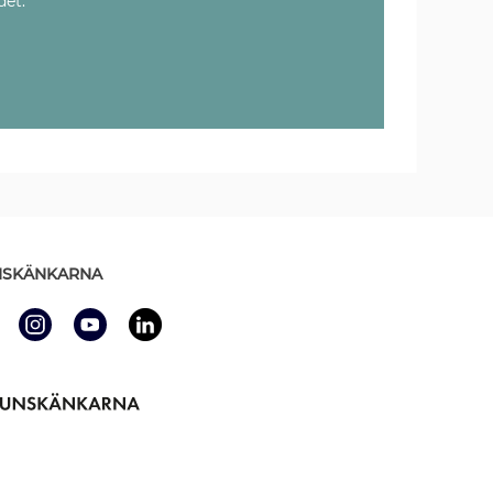
det.
SKÄNKARNA