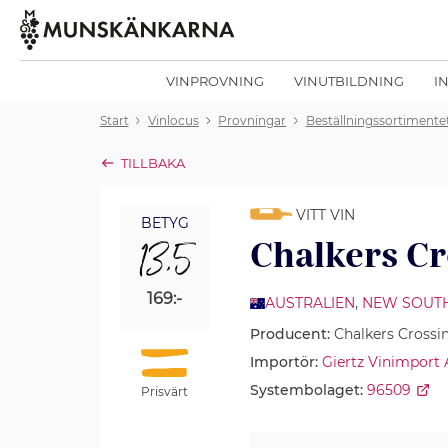
VINPROVNING
VINUTBILDNING
I
Start
Vinlocus
Provningar
Beställningssortimente
TILLBAKA
VITT VIN
BETYG
13,5
Chalkers C
169:-
AUSTRALIEN
,
NEW SOUT
Producent:
Chalkers Crossi
Importör:
Giertz Vinimport
Systembolaget:
96509
Prisvärt