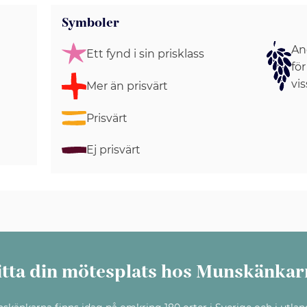
Symboler
Ang
Ett fynd i sin prisklass
för
vis
Mer än prisvärt
Prisvärt
Ej prisvärt
itta din mötesplats hos Munskänkar