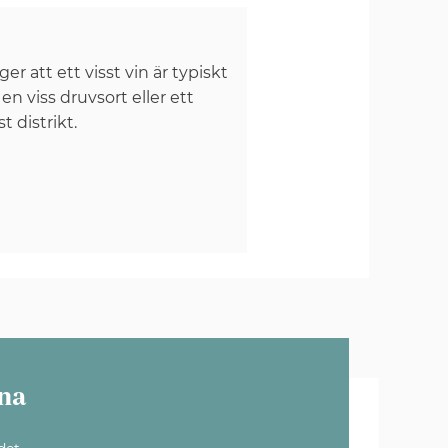
er att ett visst vin är typiskt
 en viss druvsort eller ett
st distrikt.
na