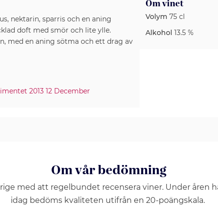
Om vinet
Volym
75 cl
rus, nektarin, sparris och en aning
ad doft med smör och lite ylle.
Alkohol
13.5 %
an, med en aning sötma och ett drag av
timentet 2013 12 December
Om vår bedömning
erige med att regelbundet recensera viner. Under åren 
idag bedöms kvaliteten utifrån en 20-poängskala.