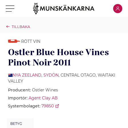
Klicka för
Klicka för meny
TILLBAKA
RÖTT VIN
Ostler Blue House Vines
Pinot Noir 2011
NYA ZEELAND
,
SYDÖN
, CENTRAL OTAGO, WAITAKI
VALLEY
Producent:
Ostler Wines
Importör:
Agent Clay AB
Systembolaget:
79850
BETYG