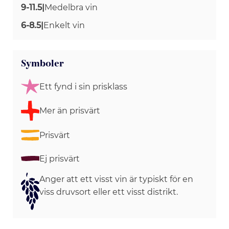
9-11.5
|
Medelbra vin
6-8.5
|
Enkelt vin
Symboler
Ett fynd i sin prisklass
Mer än prisvärt
Prisvärt
Ej prisvärt
Anger att ett visst vin är typiskt för en
viss druvsort eller ett visst distrikt.