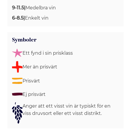
9-11.5
|
Medelbra vin
6-8.5
|
Enkelt vin
Symboler
Ett fynd i sin prisklass
Mer än prisvärt
Prisvärt
Ej prisvärt
Anger att ett visst vin är typiskt för en
viss druvsort eller ett visst distrikt.