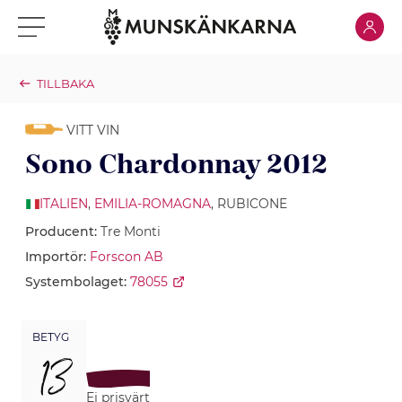
Klicka för
Klicka för meny
TILLBAKA
VITT VIN
Sono Chardonnay 2012
ITALIEN
,
EMILIA-ROMAGNA
, RUBICONE
Producent:
Tre Monti
Importör:
Forscon AB
Systembolaget:
78055
BETYG
13
Ej prisvärt