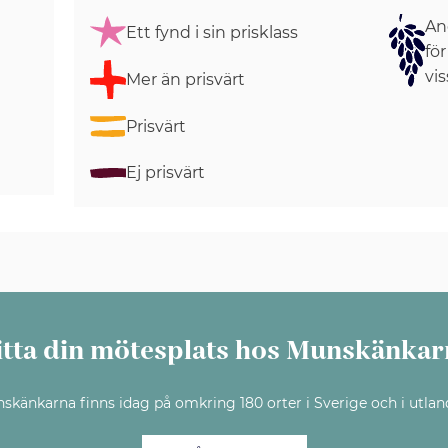
Ang
Ett fynd i sin prisklass
för
vis
Mer än prisvärt
Prisvärt
Ej prisvärt
itta din mötesplats hos Munskänkar
skänkarna finns idag på omkring 180 orter i Sverige och i utlan