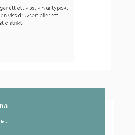
er att ett visst vin är typiskt
 en viss druvsort eller ett
st distrikt.
na
det.