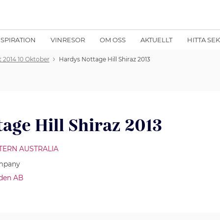
NSPIRATION
VINRESOR
OM OSS
AKTUELLT
HITTA SE
t 2014 10 Oktober
Hardys Nottage Hill Shiraz 2013
age Hill Shiraz 2013
TERN AUSTRALIA
mpany
den AB