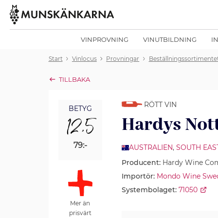
VINPROVNING
VINUTBILDNING
I
Start
Vinlocus
Provningar
Beställningssortimente
TILLBAKA
RÖTT VIN
BETYG
12,5
Hardys Nott
79:-
AUSTRALIEN
,
SOUTH EAS
Producent:
Hardy Wine Co
Importör:
Mondo Wine Swe
Systembolaget:
71050
Mer än
prisvärt