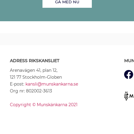
GÅ MED NU
ADRESS RIKSKANSLIET
MUN
Arenavägen 41, plan 12,
121 77 Stockholm-Globen
E-post:
kansli@munskankarna.se
Org nr: 802002-3613
Copyright © Munskänkarna 2021