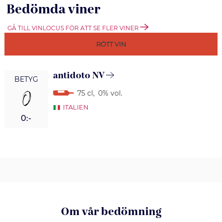
Bedömda viner
GÅ TILL VINLOCUS FÖR ATT SE FLER VINER
RÖTT VIN
antidoto NV
BETYG
0
75 cl
,
0% vol.
ITALIEN
0:-
Om vår bedömning