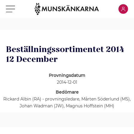
Klicka för
Klicka för meny
Beställningssortimentet 2014
12 December
Provningsdatum
2014-12-01
Bedömare
Rickard Albin (RA) - provningsledare, Mårten Söderlund (MS),
Johan Wadman (JW), Magnus Hoffstein (MH)