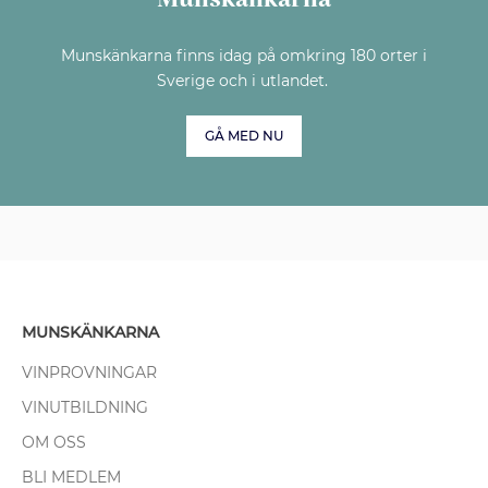
Munskänkarna finns idag på omkring 180 orter i
Sverige och i utlandet.
GÅ MED NU
MUNSKÄNKARNA
VINPROVNINGAR
VINUTBILDNING
OM OSS
BLI MEDLEM