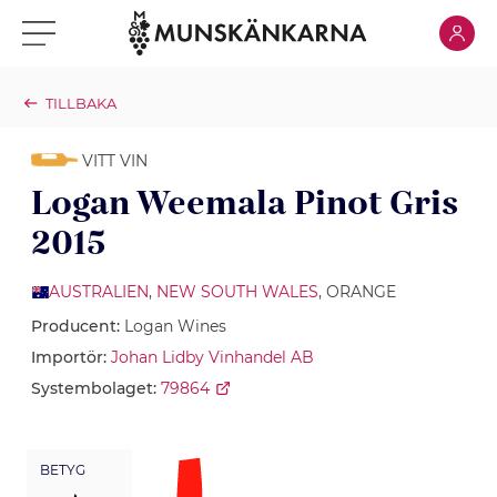
Klicka för
Klicka för meny
TILLBAKA
VITT VIN
Logan Weemala Pinot Gris
2015
AUSTRALIEN
,
NEW SOUTH WALES
, ORANGE
Producent:
Logan Wines
Importör:
Johan Lidby Vinhandel AB
Systembolaget:
79864
BETYG