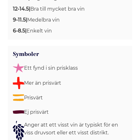
12-14.5
|
Bra till mycket bra vin
9-11.5
|
Medelbra vin
6-8.5
|
Enkelt vin
Symboler
Ett fynd i sin prisklass
Mer än prisvärt
Prisvärt
Ej prisvärt
Anger att ett visst vin är typiskt för en
viss druvsort eller ett visst distrikt.