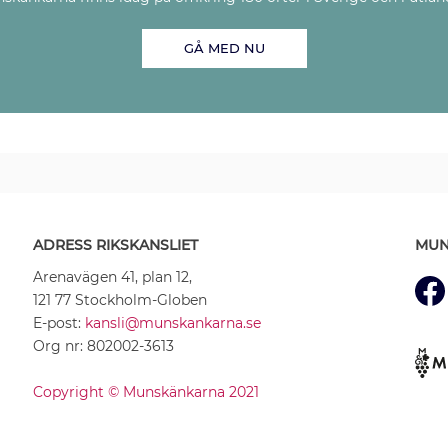
GÅ MED NU
ADRESS RIKSKANSLIET
MUN
Arenavägen 41, plan 12,
121 77 Stockholm-Globen
E-post:
kansli@munskankarna.se
Org nr: 802002-3613
Copyright © Munskänkarna 2021