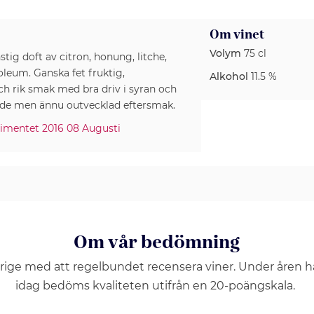
Om vinet
Volym
75 cl
tig doft av citron, honung, litche,
oleum. Ganska fet fruktig,
Alkohol
11.5 %
h rik smak med bra driv i syran och
timentet 2016 08 Augusti
Om vår bedömning
erige med att regelbundet recensera viner. Under åren 
idag bedöms kvaliteten utifrån en 20-poängskala.