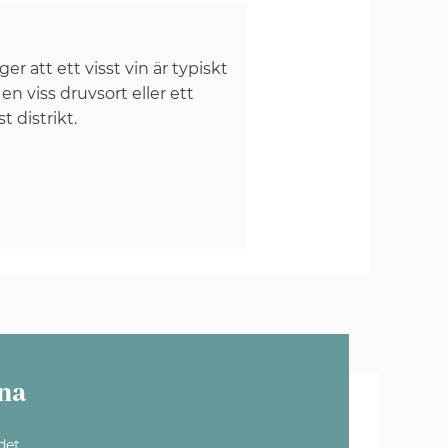
er att ett visst vin är typiskt
 en viss druvsort eller ett
st distrikt.
na
det.