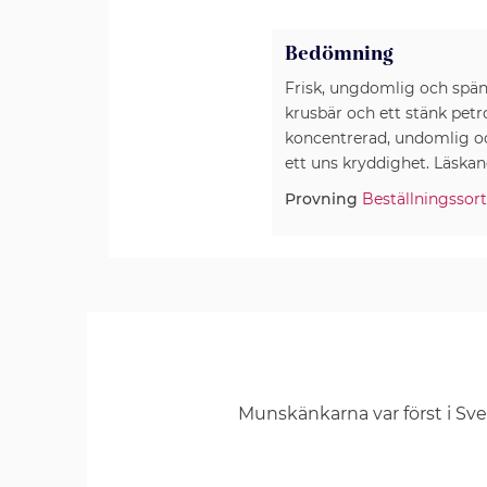
Bedömning
Frisk, ungdomlig och späns
krusbär och ett stänk petr
koncentrerad, undomlig oc
Provning
Beställningssor
Munskänkarna var först i Sv