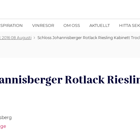
NSPIRATION
VINRESOR
OM OSS
AKTUELLT
HITTA SE
t 2016 08 Augusti
Schloss Johannisberger Rotlack Riesling Kabinett Troc
annisberger Rotlack Riesli
sberg
ige