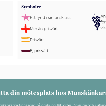
Symboler
Ang
Ett fynd i sin prisklass
för
vis
Mer än prisvärt
Prisvärt
Ej prisvärt
itta din mötesplats hos Munskänkar
skänkarna finns idag på omkring 180 orter i Sverige och i utlan