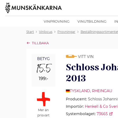
VINPROVNING
VINUTBILDNING
I
Start
Vinlocus
Provningar
Beställningssortimente
TILLBAKA
VITT VIN
BETYG
15,5
Schloss Joh
2013
199:-
TYSKLAND
,
RHEINGAU
Producent:
Schloss Johanni
Importör:
Henkell & Co Sver
Mer än
Systembolaget:
73665
prisvärt