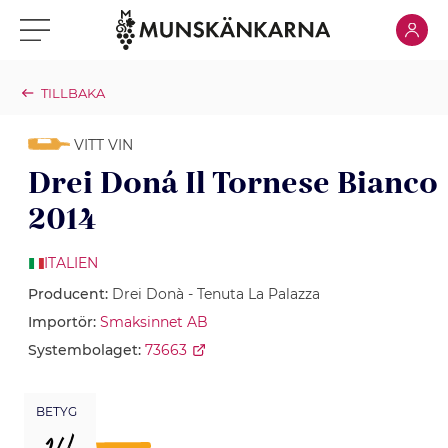
Klicka för
Klicka för meny
TILLBAKA
VITT VIN
Drei Doná Il Tornese Bianco
2014
ITALIEN
Producent:
Drei Donà - Tenuta La Palazza
Importör:
Smaksinnet AB
Systembolaget:
73663
BETYG