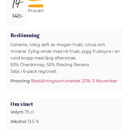
14
Prisvärt
140:-
Bedömning
Generös, rökig doft av mogen frukt, citrus och
mineral. Fyllig smak med rik frukt, pigg fruktsyra i en
rund kropp med lång eftersmak.
50% Chardonnay, 50% Riesling Renano
Säljs i 6-pack regionalt
Provning
Beställningssortimentet 2016 11 November
Om vinet
Volym
75 cl
Alkohol
13.5 %