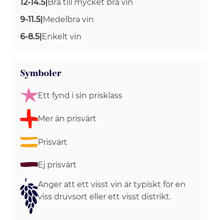
12-14.5
|
Bra till mycket bra vin
9-11.5
|
Medelbra vin
6-8.5
|
Enkelt vin
Symboler
Ett fynd i sin prisklass
Mer än prisvärt
Prisvärt
Ej prisvärt
Anger att ett visst vin är typiskt för en
viss druvsort eller ett visst distrikt.