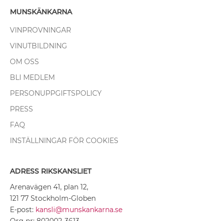
MUNSKÄNKARNA
VINPROVNINGAR
VINUTBILDNING
OM OSS
BLI MEDLEM
PERSONUPPGIFTSPOLICY
PRESS
FAQ
INSTÄLLNINGAR FÖR COOKIES
ADRESS RIKSKANSLIET
Arenavägen 41, plan 12,
121 77 Stockholm-Globen
E-post:
kansli@munskankarna.se
Org nr: 802002-3613