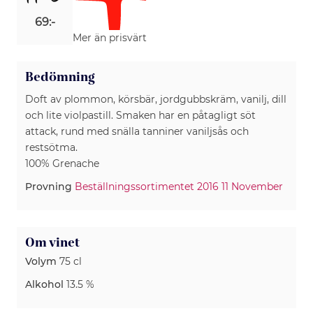
69:-
Mer än prisvärt
Bedömning
Doft av plommon, körsbär, jordgubbskräm, vanilj, dill
och lite violpastill. Smaken har en påtagligt söt
attack, rund med snälla tanniner vaniljsås och
restsötma.
100% Grenache
Provning
Beställningssortimentet 2016 11 November
Om vinet
Volym
75 cl
Alkohol
13.5 %