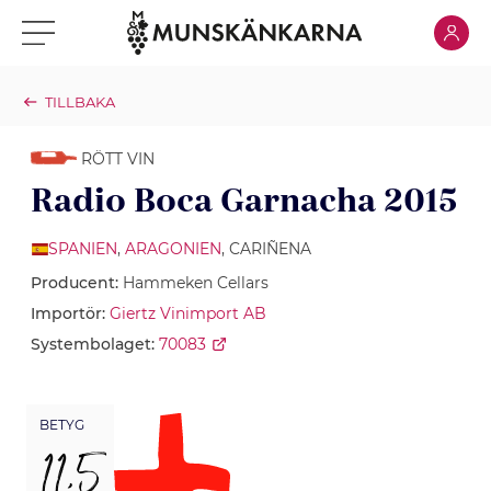
Klicka för
Klicka för meny
TILLBAKA
RÖTT VIN
Radio Boca Garnacha 2015
SPANIEN
,
ARAGONIEN
, CARIÑENA
Producent:
Hammeken Cellars
Importör:
Giertz Vinimport AB
Systembolaget:
70083
BETYG
11,5