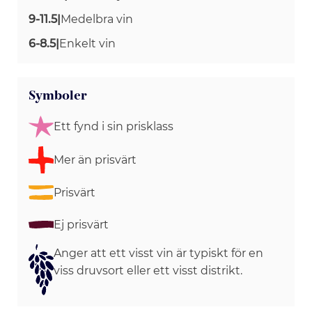
9-11.5
|
Medelbra vin
6-8.5
|
Enkelt vin
Symboler
Ett fynd i sin prisklass
Mer än prisvärt
Prisvärt
Ej prisvärt
Anger att ett visst vin är typiskt för en
viss druvsort eller ett visst distrikt.