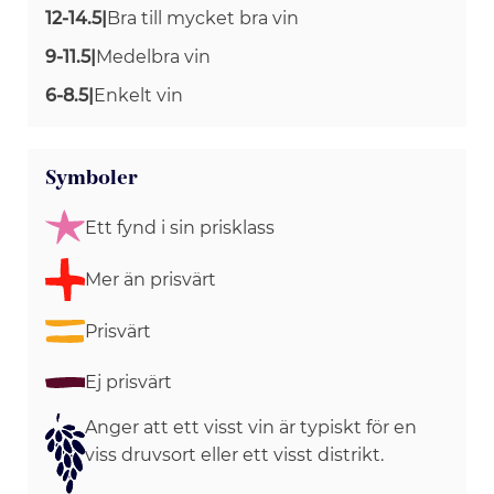
12-14.5
|
Bra till mycket bra vin
9-11.5
|
Medelbra vin
6-8.5
|
Enkelt vin
Symboler
Ett fynd i sin prisklass
Mer än prisvärt
Prisvärt
Ej prisvärt
Anger att ett visst vin är typiskt för en
viss druvsort eller ett visst distrikt.