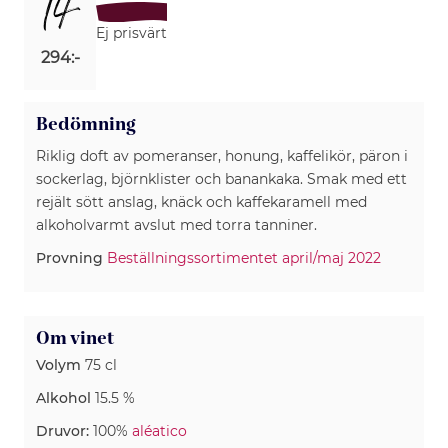
14
Ej prisvärt
294:-
Bedömning
Riklig doft av pomeranser, honung, kaffelikör, päron i
sockerlag, björnklister och banankaka. Smak med ett
rejält sött anslag, knäck och kaffekaramell med
alkoholvarmt avslut med torra tanniner.
Provning
Beställningssortimentet april/maj 2022
Om vinet
Volym
75 cl
Alkohol
15.5 %
Druvor:
100%
aléatico