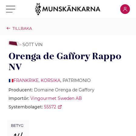
Klicka för
Klicka för meny
TILLBAKA
SÖTT VIN
Orenga de Gaffory Rappo
NV
FRANKRIKE
,
KORSIKA
, PATRIMONIO
Producent:
Domaine Orenga de Gaffory
Importör:
Vingourmet Sweden AB
Systembolaget:
55572
BETYG