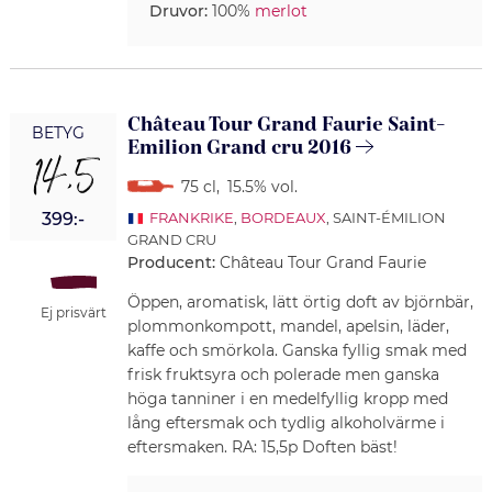
Druvor:
100%
merlot
Château Tour Grand Faurie Saint-
BETYG
Emilion Grand cru 2016
14,5
75 cl
,
15.5% vol.
399:-
FRANKRIKE
,
BORDEAUX
, SAINT-ÉMILION
GRAND CRU
Producent:
Château Tour Grand Faurie
Öppen, aromatisk, lätt örtig doft av björnbär,
Ej prisvärt
plommonkompott, mandel, apelsin, läder,
kaffe och smörkola. Ganska fyllig smak med
frisk fruktsyra och polerade men ganska
höga tanniner i en medelfyllig kropp med
lång eftersmak och tydlig alkoholvärme i
eftersmaken. RA: 15,5p Doften bäst!