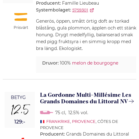
Producent:
Famille Lieubeau
Systembolaget:
5759301
Generös, öppen, smått örtig doft av torkad
Prisvärt
blåstång, gula plommon, äpplen och ett stänk
honung. Drygt medelfyllig, balanserad smak
med pigg fruktsyra i en simmig kropp med
bra längd. Ekologiskt.
Druvor:
100%
melon de bourgogne
La Gordonne Multi-Millésime Les
BETYG
Grands Domaines du Littoral NV
12,5
75 cl
,
12.5% vol.
129:-
FRANKRIKE
,
PROVENCE
, CÔTES DE
PROVENCE
Producent:
Grands Domaines du Littoral