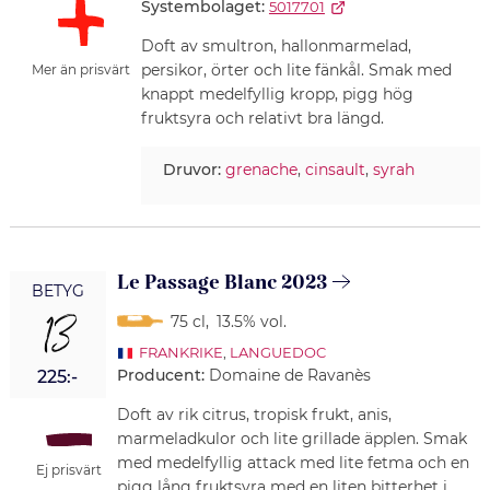
Systembolaget:
5017701
Doft av smultron, hallonmarmelad,
persikor, örter och lite fänkål. Smak med
Mer än prisvärt
knappt medelfyllig kropp, pigg hög
fruktsyra och relativt bra längd.
Druvor:
grenache
,
cinsault
,
syrah
Le Passage Blanc 2023
BETYG
13
75 cl
,
13.5% vol.
FRANKRIKE
,
LANGUEDOC
Producent:
Domaine de Ravanès
225:-
Doft av rik citrus, tropisk frukt, anis,
marmeladkulor och lite grillade äpplen. Smak
med medelfyllig attack med lite fetma och en
Ej prisvärt
pigg lång fruktsyra med en liten bitterhet i