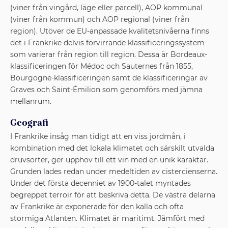
(viner från vingård, läge eller parcell), AOP kommunal
(viner från kommun) och AOP regional (viner från
region). Utöver de EU-anpassade kvalitetsnivåerna finns
det i Frankrike delvis förvirrande klassificeringssystem
som varierar från region till region. Dessa är Bordeaux-
klassificeringen för Médoc och Sauternes från 1855,
Bourgogne-klassificeringen samt de klassificeringar av
Graves och Saint-Émilion som genomförs med jämna
mellanrum.
Geografi
I Frankrike insåg man tidigt att en viss jordmån, i
kombination med det lokala klimatet och särskilt utvalda
druvsorter, ger upphov till ett vin med en unik karaktär.
Grunden lades redan under medeltiden av cistercienserna.
Under det första decenniet av 1900-talet myntades
begreppet terroir för att beskriva detta. De västra delarna
av Frankrike är exponerade för den kalla och ofta
stormiga Atlanten. Klimatet är maritimt. Jämfört med