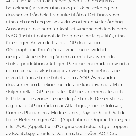
AOC eller AC). Vin de France (viner utan geografisk
beteckning) är viner utan geografisk beteckning där
druvsorter från hela Frankrike tillåtna. Det finns viner
utan och med angivelse av druvsorter och/eller årgång.
Ansvarig är inte, som för kvalitetsvinerna och landvinerna,
INAO (Institut national de l’origine et de la qualité), utan
föreningen Anivin de France. IGP (Indication
Géographique Protégée) är viner med skyddad
geografisk beteckning. Vinerna omfattas av mindre
strikta produktionsriktlinjer. Rekommenderade druvsorter
och maximala avkastningar är visserligen definierade,
men det finns större frihet än hos AOP. Även andra
druvsorter än de rekommenderade kan användas. Man
skiljer mellan IGP régionales, IGP départementales och
IGP de petites zones beroende på storlek. De sex största
regionala IGP-områdena är Atlantique, Comté Tolosan,
Comtés Rhodaniens, Méditerranée, Pays d’Oc och Val de
Loire. Beteckningen AOP (Appellation d’Origine Protégée)
eller AOC (Appellation d’Origine Contrôlée) utgör toppen
av kvalitetspyramiden. Det finns tre nivåer: AOP Cru