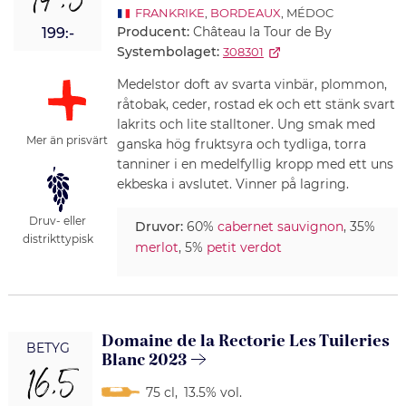
14,5
FRANKRIKE
,
BORDEAUX
, MÉDOC
Producent:
Château la Tour de By
199:-
Systembolaget:
308301
Medelstor doft av svarta vinbär, plommon,
råtobak, ceder, rostad ek och ett stänk svart
lakrits och lite stalltoner. Ung smak med
Mer än prisvärt
ganska hög fruktsyra och tydliga, torra
tanniner i en medelfyllig kropp med ett uns
ekbeska i avslutet. Vinner på lagring.
Druv- eller
Druvor:
60%
cabernet sauvignon
, 35%
distrikttypisk
merlot
, 5%
petit verdot
Domaine de la Rectorie Les Tuileries
BETYG
Blanc 2023
16,5
75 cl
,
13.5% vol.