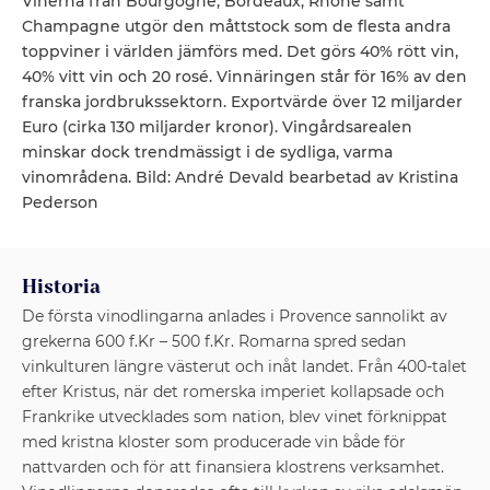
Vinerna från Bourgogne, Bordeaux, Rhône samt
Champagne utgör den måttstock som de flesta andra
toppviner i världen jämförs med. Det görs 40% rött vin,
40% vitt vin och 20 rosé. Vinnäringen står för 16% av den
franska jordbrukssektorn. Exportvärde över 12 miljarder
Euro (cirka 130 miljarder kronor). Vingårdsarealen
minskar dock trendmässigt i de sydliga, varma
vinområdena. Bild: André Devald bearbetad av Kristina
Pederson
Historia
De första vinodlingarna anlades i Provence sannolikt av
grekerna 600 f.Kr – 500 f.Kr. Romarna spred sedan
vinkulturen längre västerut och inåt landet. Från 400-talet
efter Kristus, när det romerska imperiet kollapsade och
Frankrike utvecklades som nation, blev vinet förknippat
med kristna kloster som producerade vin både för
nattvarden och för att finansiera klostrens verksamhet.