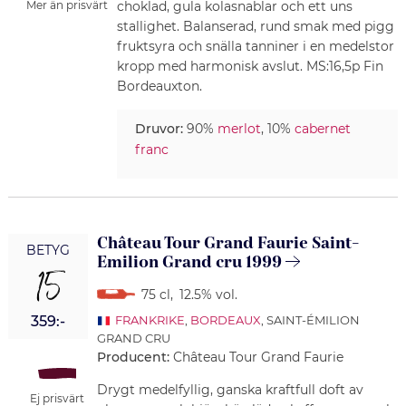
choklad, gula kolasnablar och ett uns
Mer än prisvärt
stallighet. Balanserad, rund smak med pigg
fruktsyra och snälla tanniner i en medelstor
kropp med harmonisk avslut. MS:16,5p Fin
Bordeauxton.
Druvor:
90%
merlot
, 10%
cabernet
franc
Château Tour Grand Faurie Saint-
BETYG
Emilion Grand cru 1999
15
75 cl
,
12.5% vol.
359:-
FRANKRIKE
,
BORDEAUX
, SAINT-ÉMILION
GRAND CRU
Producent:
Château Tour Grand Faurie
Drygt medelfyllig, ganska kraftfull doft av
Ej prisvärt