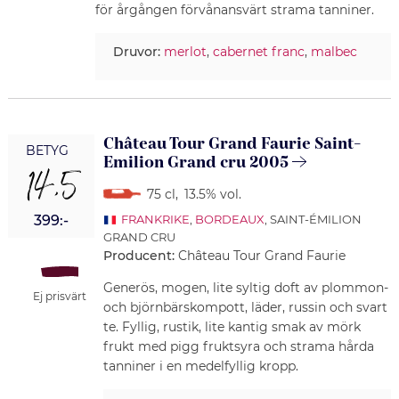
för årgången förvånansvärt strama tanniner.
Druvor:
merlot
,
cabernet franc
,
malbec
Château Tour Grand Faurie Saint-
BETYG
Emilion Grand cru 2005
14,5
75 cl
,
13.5% vol.
399:-
FRANKRIKE
,
BORDEAUX
, SAINT-ÉMILION
GRAND CRU
Producent:
Château Tour Grand Faurie
Generös, mogen, lite syltig doft av plommon-
Ej prisvärt
och björnbärskompott, läder, russin och svart
te. Fyllig, rustik, lite kantig smak av mörk
frukt med pigg fruktsyra och strama hårda
tanniner i en medelfyllig kropp.