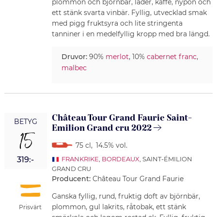
plommon och björnbär, läder, kaffe, nypon och
ett stänk svarta vinbär. Fyllig, utvecklad smak
med pigg fruktsyra och lite stringenta
tanniner i en medelfyllig kropp med bra längd.
Druvor:
90%
merlot
, 10%
cabernet franc
,
malbec
Château Tour Grand Faurie Saint-
BETYG
Emilion Grand cru 2022
15
75 cl
,
14.5% vol.
319:-
FRANKRIKE
,
BORDEAUX
, SAINT-ÉMILION
GRAND CRU
Producent:
Château Tour Grand Faurie
Ganska fyllig, rund, fruktig doft av björnbär,
plommon, gul lakrits, råtobak, ett stänk
Prisvärt