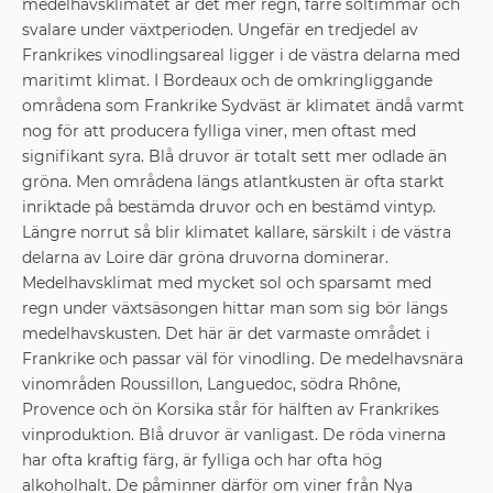
medelhavsklimatet är det mer regn, färre soltimmar och
svalare under växtperioden. Ungefär en tredjedel av
Frankrikes vinodlingsareal ligger i de västra delarna med
maritimt klimat. I Bordeaux och de omkringliggande
områdena som Frankrike Sydväst är klimatet ändå varmt
nog för att producera fylliga viner, men oftast med
signifikant syra. Blå druvor är totalt sett mer odlade än
gröna. Men områdena längs atlantkusten är ofta starkt
inriktade på bestämda druvor och en bestämd vintyp.
Längre norrut så blir klimatet kallare, särskilt i de västra
delarna av Loire där gröna druvorna dominerar.
Medelhavsklimat med mycket sol och sparsamt med
regn under växtsäsongen hittar man som sig bör längs
medelhavskusten. Det här är det varmaste området i
Frankrike och passar väl för vinodling. De medelhavsnära
vinområden Roussillon, Languedoc, södra Rhône,
Provence och ön Korsika står för hälften av Frankrikes
vinproduktion. Blå druvor är vanligast. De röda vinerna
har ofta kraftig färg, är fylliga och har ofta hög
alkoholhalt. De påminner därför om viner från Nya