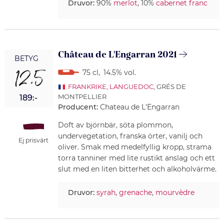
Druvor:
90%
merlot
, 10%
cabernet franc
Château de L'Engarran 2021
BETYG
12,5
75 cl
,
14.5% vol.
FRANKRIKE
,
LANGUEDOC
, GRÉS DE
MONTPELLIER
189:-
Producent:
Chateau de L'Engarran
Doft av björnbär, söta plommon,
undervegetation, franska örter, vanilj och
Ej prisvärt
oliver. Smak med medelfyllig kropp, strama
torra tanniner med lite rustikt anslag och ett
slut med en liten bitterhet och alkoholvärme.
Druvor:
syrah
,
grenache
,
mourvèdre