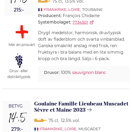
14,5
75 cl
,
13.5% vol.
215:-
FRANKRIKE
,
LOIRE
, TOURAINE
Producent:
François Chidaine
Systembolaget:
7734501
Drygt medelstor, harmonisk, druvtypisk
doft av fläderblom och svarta vinbärsblad.
Mer än prisvärt
Ganska smakrikt anslag med frisk, ren
fruktsyra i bra balans med en lite simmig
kropp och bra längd. Säljs i 6-pack.
Druv- eller
Druvor:
100%
sauvignon blanc
distrikttypisk
Goulaine Famille Lieubeau Muscadet
BETYG
Sèvre et Maine 2023
14,5
75 cl
,
12.5% vol.
279:-
FRANKRIKE
,
LOIRE
, MUSCADET