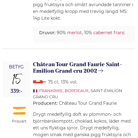
pigg fruktsyra och smått avrundade tanniner i
en medelfyllig kropp med trevlig längd. MS:
14p Lite kokt.
Druvor:
90%
merlot
, 10%
cabernet franc
Château Tour Grand Faurie Saint-
BETYG
Emilion Grand cru 2002
15
75 cl
,
13% vol.
339:-
FRANKRIKE
,
BORDEAUX
, SAINT-ÉMILION
GRAND CRU
Producent:
Château Tour Grand Faurie
Drygt medelfyllig doft av plommon- och
björnbärskompott, choklad, kokos, läder med
Prisvärt
ett uns flyktiga syror. Drygt medelfyllig,
mogen smak med ganska pigg fruktsyra och