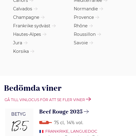
Cahors
Méditerranée
Calvados
Normandie
Champagne
Provence
Frankrike sydväst
Rhône
Hautes-Alpes
Roussillon
Jura
Savoie
Korsika
Bedömda viner
GÅ TILL VINLOCUS FÖR ATT SE FLER VINER
Beef Rouge 2025
BETYG
13,5
75 cl
,
14% vol.
FRANKRIKE
,
LANGUEDOC