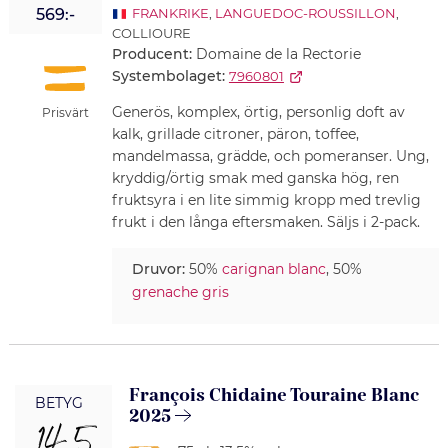
569:-
FRANKRIKE
,
LANGUEDOC-ROUSSILLON
,
COLLIOURE
Producent:
Domaine de la Rectorie
Systembolaget:
7960801
Generös, komplex, örtig, personlig doft av
Prisvärt
kalk, grillade citroner, päron, toffee,
mandelmassa, grädde, och pomeranser. Ung,
kryddig/örtig smak med ganska hög, ren
fruktsyra i en lite simmig kropp med trevlig
frukt i den långa eftersmaken. Säljs i 2-pack.
Druvor:
50%
carignan blanc
, 50%
grenache gris
François Chidaine Touraine Blanc
BETYG
2025