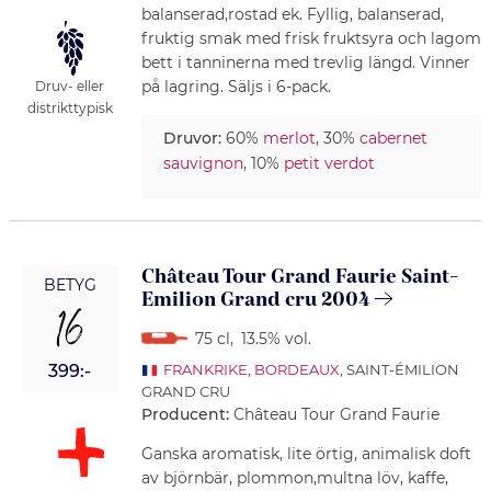
balanserad,rostad ek. Fyllig, balanserad,
fruktig smak med frisk fruktsyra och lagom
bett i tanninerna med trevlig längd. Vinner
på lagring. Säljs i 6-pack.
Druv- eller
distrikttypisk
Druvor:
60%
merlot
, 30%
cabernet
sauvignon
, 10%
petit verdot
Château Tour Grand Faurie Saint-
BETYG
Emilion Grand cru 2004
16
75 cl
,
13.5% vol.
399:-
FRANKRIKE
,
BORDEAUX
, SAINT-ÉMILION
GRAND CRU
Producent:
Château Tour Grand Faurie
Ganska aromatisk, lite örtig, animalisk doft
av björnbär, plommon,multna löv, kaffe,