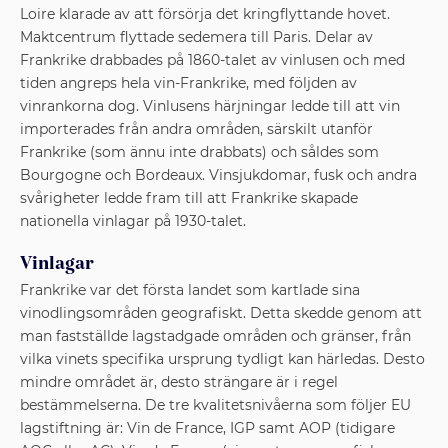
Loire klarade av att försörja det kringflyttande hovet.
Maktcentrum flyttade sedemera till Paris. Delar av
Frankrike drabbades på 1860-talet av vinlusen och med
tiden angreps hela vin-Frankrike, med följden av
vinrankorna dog. Vinlusens härjningar ledde till att vin
importerades från andra områden, särskilt utanför
Frankrike (som ännu inte drabbats) och såldes som
Bourgogne och Bordeaux. Vinsjukdomar, fusk och andra
svårigheter ledde fram till att Frankrike skapade
nationella vinlagar på 1930-talet.
Vinlagar
Frankrike var det första landet som kartlade sina
vinodlingsområden geografiskt. Detta skedde genom att
man fastställde lagstadgade områden och gränser, från
vilka vinets specifika ursprung tydligt kan härledas. Desto
mindre området är, desto strängare är i regel
bestämmelserna. De tre kvalitetsnivåerna som följer EU
lagstiftning är: Vin de France, IGP samt AOP (tidigare