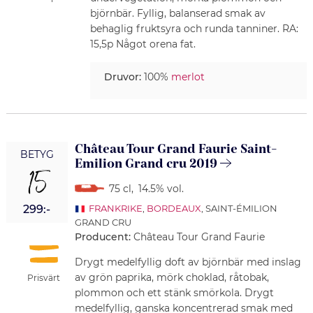
björnbär. Fyllig, balanserad smak av
behaglig fruktsyra och runda tanniner. RA:
15,5p Något orena fat.
Druvor:
100%
merlot
Château Tour Grand Faurie Saint-
BETYG
Emilion Grand cru 2019
15
75 cl
,
14.5% vol.
299:-
FRANKRIKE
,
BORDEAUX
, SAINT-ÉMILION
GRAND CRU
Producent:
Château Tour Grand Faurie
Drygt medelfyllig doft av björnbär med inslag
av grön paprika, mörk choklad, råtobak,
Prisvärt
plommon och ett stänk smörkola. Drygt
medelfyllig, ganska koncentrerad smak med