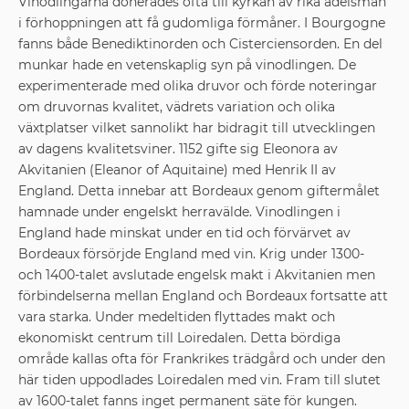
Vinodlingarna donerades ofta till kyrkan av rika adelsmän
i förhoppningen att få gudomliga förmåner. I Bourgogne
fanns både Benediktinorden och Cisterciensorden. En del
munkar hade en vetenskaplig syn på vinodlingen. De
experimenterade med olika druvor och förde noteringar
om druvornas kvalitet, vädrets variation och olika
växtplatser vilket sannolikt har bidragit till utvecklingen
av dagens kvalitetsviner. 1152 gifte sig Eleonora av
Akvitanien (Eleanor of Aquitaine) med Henrik II av
England. Detta innebar att Bordeaux genom giftermålet
hamnade under engelskt herravälde. Vinodlingen i
England hade minskat under en tid och förvärvet av
Bordeaux försörjde England med vin. Krig under 1300-
och 1400-talet avslutade engelsk makt i Akvitanien men
förbindelserna mellan England och Bordeaux fortsatte att
vara starka. Under medeltiden flyttades makt och
ekonomiskt centrum till Loiredalen. Detta bördiga
område kallas ofta för Frankrikes trädgård och under den
här tiden uppodlades Loiredalen med vin. Fram till slutet
av 1600-talet fanns inget permanent säte för kungen.