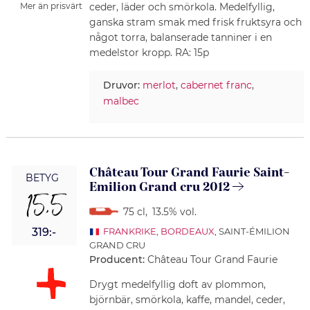
ceder, läder och smörkola. Medelfyllig,
Mer än prisvärt
ganska stram smak med frisk fruktsyra och
något torra, balanserade tanniner i en
medelstor kropp. RA: 15p
Druvor:
merlot
,
cabernet franc
,
malbec
Château Tour Grand Faurie Saint-
BETYG
Emilion Grand cru 2012
15,5
75 cl
,
13.5% vol.
319:-
FRANKRIKE
,
BORDEAUX
, SAINT-ÉMILION
GRAND CRU
Producent:
Château Tour Grand Faurie
Drygt medelfyllig doft av plommon,
björnbär, smörkola, kaffe, mandel, ceder,