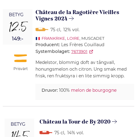
Château de la Ragotière Vieilles
BETYG
Vignes 2024
12,5
75 cl
,
12% vol.
149:-
FRANKRIKE
,
LOIRE
, MUSCADET
Producent:
Les Frères Couillaud
Systembolaget:
7673901
Medelstor, blommig doft av tångvall,
Prisvärt
honungsmelon och citron. Ung smak med
frisk, ren fruktsyra i en lite simmig kropp.
Druvor:
100%
melon de bourgogne
Château la Tour de By 2020
BETYG
75 cl
,
14% vol.