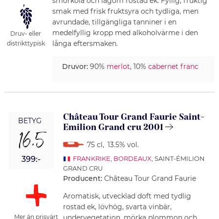
smörkola och lagom rostad ek. Fyllig, fruktig
smak med frisk fruktsyra och tydliga, men
avrundade, tillgängliga tanniner i en
medelfyllig kropp med alkoholvärme i den
Druv- eller
långa eftersmaken.
distrikttypisk
Druvor:
90%
merlot
, 10%
cabernet franc
Château Tour Grand Faurie Saint-
BETYG
Emilion Grand cru 2001
16,5
75 cl
,
13.5% vol.
399:-
FRANKRIKE
,
BORDEAUX
, SAINT-ÉMILION
GRAND CRU
Producent:
Château Tour Grand Faurie
Aromatisk, utvecklad doft med tydlig
rostad ek, lövhög, svarta vinbär,
undervegetation, mörka plommon och
Mer än prisvärt