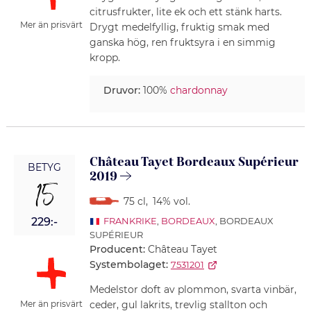
citrusfrukter, lite ek och ett stänk harts.
Mer än prisvärt
Drygt medelfyllig, fruktig smak med
ganska hög, ren fruktsyra i en simmig
kropp.
Druvor:
100%
chardonnay
Château Tayet Bordeaux Supérieur
BETYG
2019
15
75 cl
,
14% vol.
229:-
FRANKRIKE
,
BORDEAUX
, BORDEAUX
SUPÉRIEUR
Producent:
Château Tayet
Systembolaget:
7531201
Medelstor doft av plommon, svarta vinbär,
ceder, gul lakrits, trevlig stallton och
Mer än prisvärt