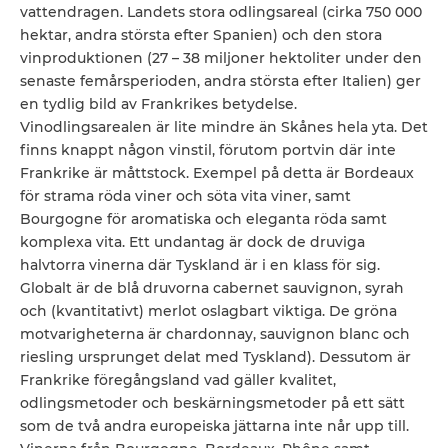
vattendragen. Landets stora odlingsareal (cirka 750 000
hektar, andra största efter Spanien) och den stora
vinproduktionen (27 – 38 miljoner hektoliter under den
senaste femårsperioden, andra största efter Italien) ger
en tydlig bild av Frankrikes betydelse.
Vinodlingsarealen är lite mindre än Skånes hela yta. Det
finns knappt någon vinstil, förutom portvin där inte
Frankrike är måttstock. Exempel på detta är Bordeaux
för strama röda viner och söta vita viner, samt
Bourgogne för aromatiska och eleganta röda samt
komplexa vita. Ett undantag är dock de druviga
halvtorra vinerna där Tyskland är i en klass för sig.
Globalt är de blå druvorna cabernet sauvignon, syrah
och (kvantitativt) merlot oslagbart viktiga. De gröna
motvarigheterna är chardonnay, sauvignon blanc och
riesling ursprunget delat med Tyskland). Dessutom är
Frankrike föregångsland vad gäller kvalitet,
odlingsmetoder och beskärningsmetoder på ett sätt
som de två andra europeiska jättarna inte når upp till.