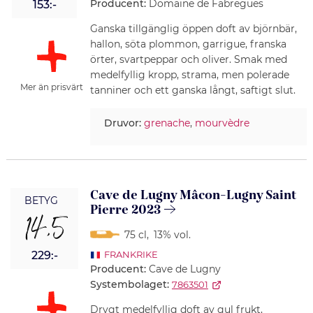
Producent:
Domaine de Fabregues
153:-
Ganska tillgänglig öppen doft av björnbär,
hallon, söta plommon, garrigue, franska
örter, svartpeppar och oliver. Smak med
medelfyllig kropp, strama, men polerade
Mer än prisvärt
tanniner och ett ganska långt, saftigt slut.
Druvor:
grenache
,
mourvèdre
Cave de Lugny Mâcon-Lugny Saint
BETYG
Pierre 2023
14,5
75 cl
,
13% vol.
229:-
FRANKRIKE
Producent:
Cave de Lugny
Systembolaget:
7863501
Drygt medelfyllig doft av gul frukt,