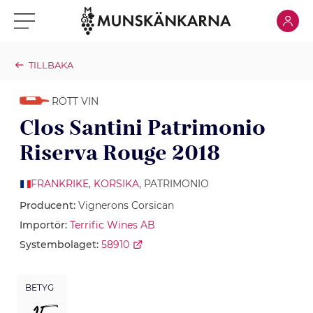
Klicka för
Klicka för meny
TILLBAKA
RÖTT VIN
Clos Santini Patrimonio
Riserva Rouge 2018
FRANKRIKE
,
KORSIKA
, PATRIMONIO
Producent:
Vignerons Corsican
Importör:
Terrific Wines AB
Systembolaget:
58910
BETYG