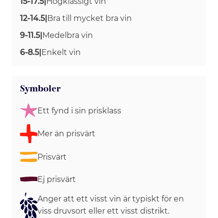
15-17.5
|
Högklassigt vin
12-14.5
|
Bra till mycket bra vin
9-11.5
|
Medelbra vin
6-8.5
|
Enkelt vin
Symboler
Ett fynd i sin prisklass
Mer än prisvärt
Prisvärt
Ej prisvärt
Anger att ett visst vin är typiskt för en
viss druvsort eller ett visst distrikt.