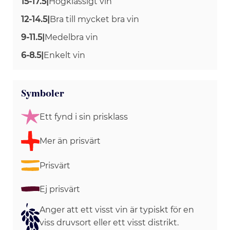
15-17.5
|
Högklassigt vin
12-14.5
|
Bra till mycket bra vin
9-11.5
|
Medelbra vin
6-8.5
|
Enkelt vin
Symboler
Ett fynd i sin prisklass
Mer än prisvärt
Prisvärt
Ej prisvärt
Anger att ett visst vin är typiskt för en
viss druvsort eller ett visst distrikt.