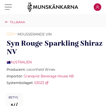
Klicka för
Klicka för meny
TILLBAKA
MOUSSERANDE VIN
Syn Rouge Sparkling Shiraz
NV
AUSTRALIEN
Producent:
Leconfield Wines
Importör:
Granqvist Beverage House AB
Systembolaget:
53023
BETYG