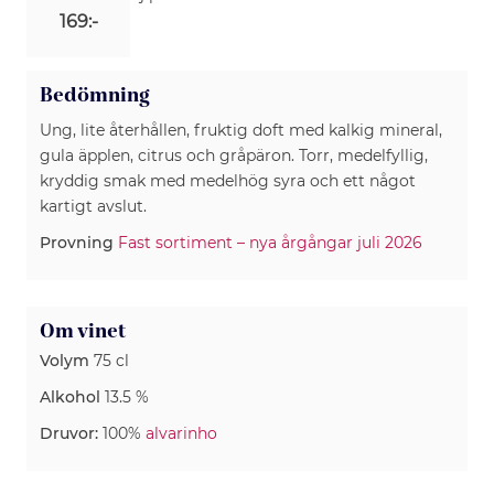
169:-
Bedömning
Ung, lite återhållen, fruktig doft med kalkig mineral,
gula äpplen, citrus och gråpäron. Torr, medelfyllig,
kryddig smak med medelhög syra och ett något
kartigt avslut.
Provning
Fast sortiment – nya årgångar juli 2026
Om vinet
Volym
75 cl
Alkohol
13.5 %
Druvor:
100%
alvarinho