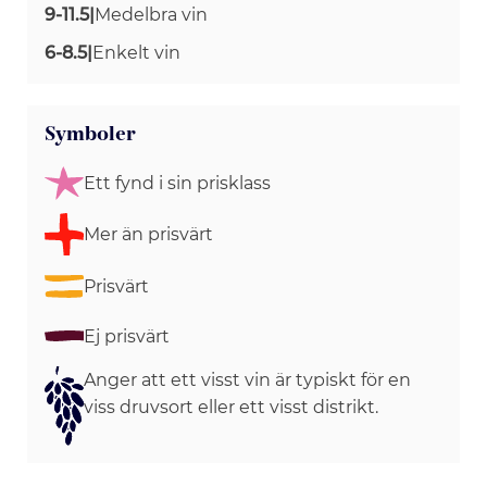
9-11.5
|
Medelbra vin
6-8.5
|
Enkelt vin
Symboler
Ett fynd i sin prisklass
Mer än prisvärt
Prisvärt
Ej prisvärt
Anger att ett visst vin är typiskt för en
viss druvsort eller ett visst distrikt.