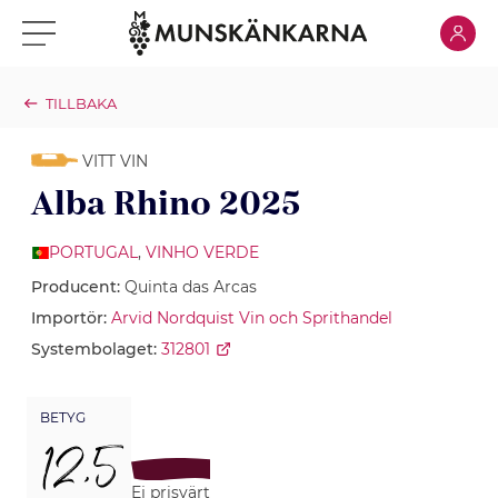
Klicka för
Klicka för meny
TILLBAKA
VITT VIN
Alba Rhino 2025
PORTUGAL
,
VINHO VERDE
Producent:
Quinta das Arcas
Importör:
Arvid Nordquist Vin och Sprithandel
Systembolaget:
312801
BETYG
12,5
Ej prisvärt