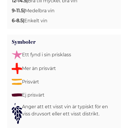
12-14.5
|
Bra till mycket bra vin
9-11.5
|
Medelbra vin
6-8.5
|
Enkelt vin
Symboler
Ett fynd i sin prisklass
Mer än prisvärt
Prisvärt
Ej prisvärt
Anger att ett visst vin är typiskt för en
viss druvsort eller ett visst distrikt.