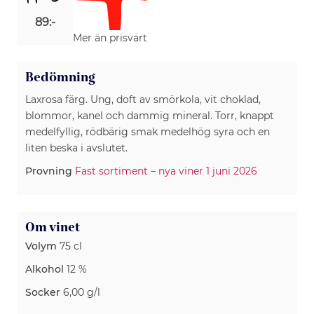
89:-
Mer än prisvärt
Bedömning
Laxrosa färg. Ung, doft av smörkola, vit choklad,
blommor, kanel och dammig mineral. Torr, knappt
medelfyllig, rödbärig smak medelhög syra och en
liten beska i avslutet.
Provning
Fast sortiment – nya viner 1 juni 2026
Om vinet
Volym
75 cl
Alkohol
12 %
Socker
6,00 g/l