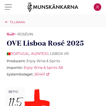
Klicka för
Klicka för meny
TILLBAKA
ROSÉVIN
OVE Lisboa Rosé 2025
PORTUGAL
,
ALENTEJO
, LISBOA VR
Producent:
Enjoy Wine & Spirits
Importör:
Enjoy Wine & Spirits AB
Systembolaget:
261401
BETYG
11,5