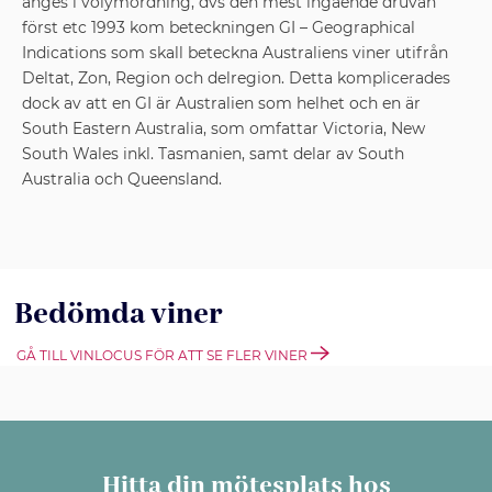
anges i volymordning, dvs den mest ingående druvan
först etc 1993 kom beteckningen GI – Geographical
Indications som skall beteckna Australiens viner utifrån
Deltat, Zon, Region och delregion. Detta komplicerades
dock av att en GI är Australien som helhet och en är
South Eastern Australia, som omfattar Victoria, New
South Wales inkl. Tasmanien, samt delar av South
Australia och Queensland.
Bedömda viner
GÅ TILL VINLOCUS FÖR ATT SE FLER VINER
Hitta din mötesplats hos