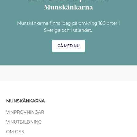
Munskänkarna
Munskänkarna finns idag på omkring 180 orter i
Sverige och i utlandet.
GÅ MED NU
MUNSKÄNKARNA
VINPROVNINGAR
VINUTBILDNING
OM OSS