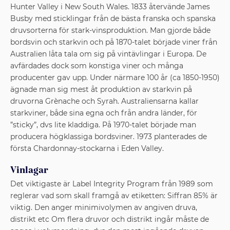
Hunter Valley i New South Wales. 1833 återvände James
Busby med sticklingar från de bästa franska och spanska
druvsorterna för stark-vinsproduktion. Man gjorde både
bordsvin och starkvin och på 1870-talet började viner från
Australien låta tala om sig på vintävlingar i Europa. De
avfärdades dock som konstiga viner och många
producenter gav upp. Under närmare 100 år (ca 1850-1950)
ägnade man sig mest åt produktion av starkvin på
druvorna Grènache och Syrah. Australiensarna kallar
starkviner, både sina egna och från andra länder, för
”sticky”, dvs lite kladdiga. På 1970-talet började man
producera högklassiga bordsviner. 1973 planterades de
första Chardonnay-stockarna i Eden Valley.
Vinlagar
Det viktigaste är Label Integrity Program från 1989 som
reglerar vad som skall framgå av etiketten: Siffran 85% är
viktig. Den anger minimivolymen av angiven druva,
distrikt etc Om flera druvor och distrikt ingår måste de