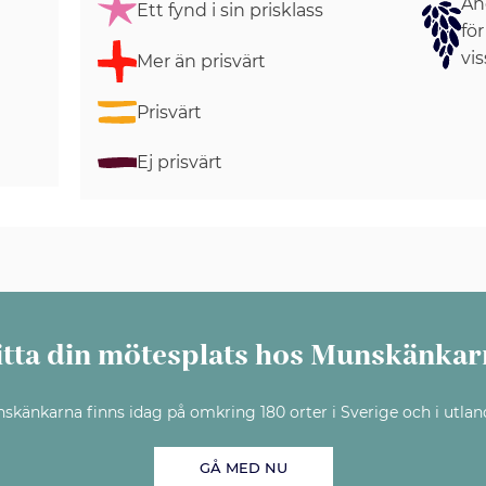
Ang
Ett fynd i sin prisklass
för
vis
Mer än prisvärt
Prisvärt
Ej prisvärt
itta din mötesplats hos Munskänkar
skänkarna finns idag på omkring 180 orter i Sverige och i utlan
GÅ MED NU