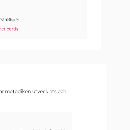
0734863 %
et cortis
har metodiken utvecklats och