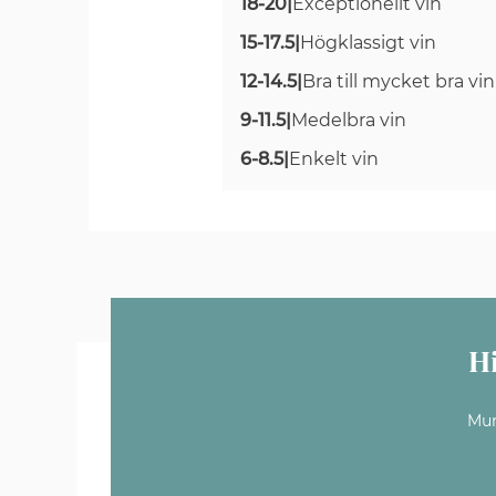
18-20
|
Exceptionellt vin
15-17.5
|
Högklassigt vin
12-14.5
|
Bra till mycket bra vin
9-11.5
|
Medelbra vin
6-8.5
|
Enkelt vin
H
Mun