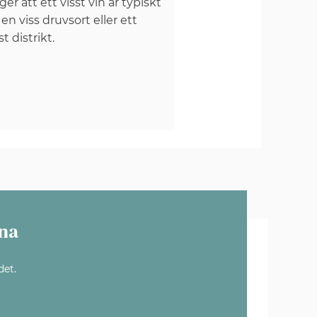
er att ett visst vin är typiskt
 en viss druvsort eller ett
st distrikt.
na
det.