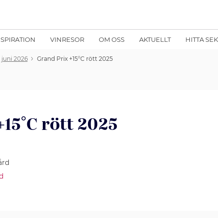
NSPIRATION
VINRESOR
OM OSS
AKTUELLT
HITTA SE
 juni 2026
Grand Prix +15°C rött 2025
+15°C rött 2025
ård
d