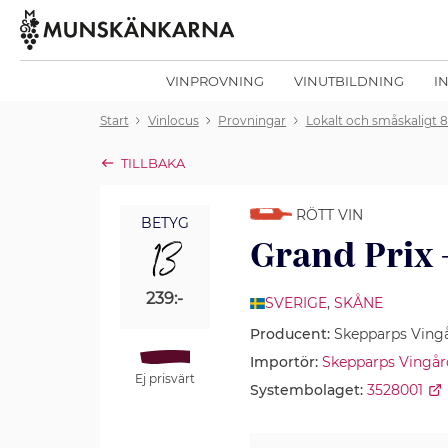
VINPROVNING
VINUTBILDNING
I
Start
Vinlocus
Provningar
Lokalt och småskaligt 8
TILLBAKA
RÖTT VIN
BETYG
13
Grand Prix 
239:-
SVERIGE
,
SKÅNE
Producent:
Skepparps Ving
Importör:
Skepparps Vingår
Ej prisvärt
Systembolaget:
3528001