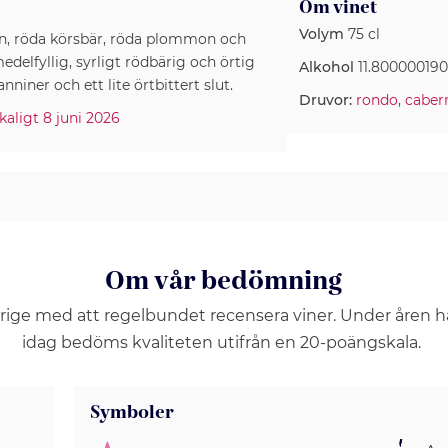
Om vinet
Volym
75 cl
on, röda körsbär, röda plommon och
medelfyllig, syrligt rödbärig och örtig
Alkohol
11.80000019
niner och ett lite örtbittert slut.
Druvor:
rondo
,
cabern
aligt 8 juni 2026
Om vår bedömning
erige med att regelbundet recensera viner. Under åren 
idag bedöms kvaliteten utifrån en 20-poängskala.
Symboler