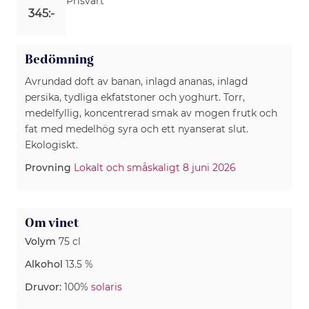
Prisvärt
345:-
Bedömning
Avrundad doft av banan, inlagd ananas, inlagd
persika, tydliga ekfatstoner och yoghurt. Torr,
medelfyllig, koncentrerad smak av mogen frutk och
fat med medelhög syra och ett nyanserat slut.
Ekologiskt.
Provning
Lokalt och småskaligt 8 juni 2026
Om vinet
Volym
75 cl
Alkohol
13.5 %
Druvor:
100%
solaris