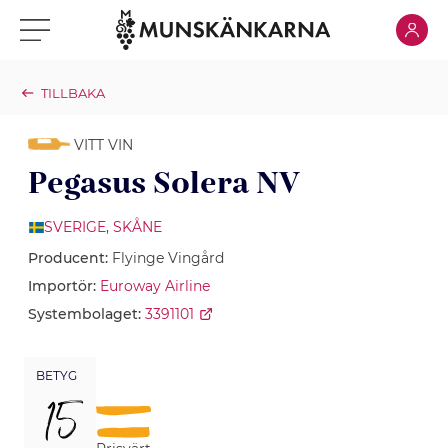
Klicka för
Klicka för meny
TILLBAKA
VITT VIN
Pegasus Solera NV
SVERIGE
,
SKÅNE
Producent:
Flyinge Vingård
Importör:
Euroway Airline
Systembolaget:
3391101
BETYG
15