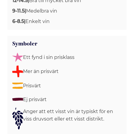
12-14.5
|
Bra till mycket bra vin
9-11.5
|
Medelbra vin
6-8.5
|
Enkelt vin
Symboler
Ett fynd i sin prisklass
Mer än prisvärt
Prisvärt
Ej prisvärt
Anger att ett visst vin är typiskt för en
viss druvsort eller ett visst distrikt.