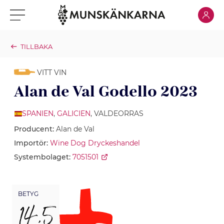
Klicka för
Klicka för meny
TILLBAKA
VITT VIN
Alan de Val Godello 2023
SPANIEN
,
GALICIEN
, VALDEORRAS
Producent:
Alan de Val
Importör:
Wine Dog Dryckeshandel
Systembolaget:
7051501
BETYG
14,5