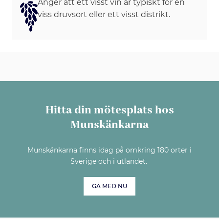
Anger att ett visst vin är typiskt för en
viss druvsort eller ett visst distrikt.
Hitta din mötesplats hos
Munskänkarna
Munskänkarna finns idag på omkring 180 orter i
Sverige och i utlandet.
GÅ MED NU