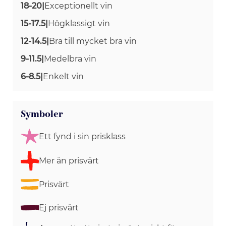
18-20
|
Exceptionellt vin
15-17.5
|
Högklassigt vin
12-14.5
|
Bra till mycket bra vin
9-11.5
|
Medelbra vin
6-8.5
|
Enkelt vin
Symboler
Ett fynd i sin prisklass
Mer än prisvärt
Prisvärt
Ej prisvärt