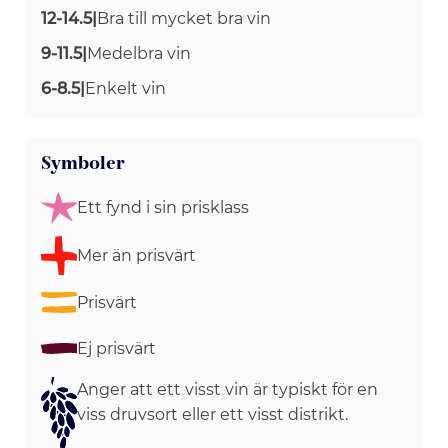
12-14.5
|
Bra till mycket bra vin
9-11.5
|
Medelbra vin
6-8.5
|
Enkelt vin
Symboler
Ett fynd i sin prisklass
Mer än prisvärt
Prisvärt
Ej prisvärt
Anger att ett visst vin är typiskt för en
viss druvsort eller ett visst distrikt.