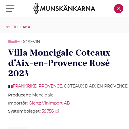
Klicka för
Klicka för meny
TILLBAKA
ROSÉVIN
Villa Moncigale Coteaux
d’Aix-en-Provence Rosé
2024
FRANKRIKE
,
PROVENCE
, COTEAUX D'AIX-EN-PROVENCE
Producent:
Moncigale
Importör:
Giertz Vinimport AB
Systembolaget:
59756