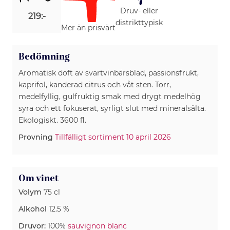
Druv- eller
219:-
distrikttypisk
Mer än prisvärt
Bedömning
Aromatisk doft av svartvinbärsblad, passionsfrukt,
kaprifol, kanderad citrus och våt sten. Torr,
medelfyllig, gulfruktig smak med drygt medelhög
syra och ett fokuserat, syrligt slut med mineralsälta.
Ekologiskt. 3600 fl.
Provning
Tillfälligt sortiment 10 april 2026
Om vinet
Volym
75 cl
Alkohol
12.5 %
Druvor:
100%
sauvignon blanc