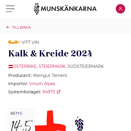
Klicka för
Klicka för meny
TILLBAKA
VITT VIN
Kalk & Kreide 2024
ÖSTERRIKE
,
STEIERMARK
, SÜDSTEIERMARK
Producent:
Weingut Tement
Importör:
Vinum Alpes
Systembolaget:
94973
BETYG
14,5