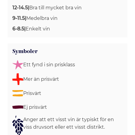
12-14.5
|
Bra till mycket bra vin
9-11.5
|
Medelbra vin
6-8.5
|
Enkelt vin
Symboler
Ett fynd i sin prisklass
Mer än prisvärt
Prisvärt
Ej prisvärt
Anger att ett visst vin är typiskt för en
viss druvsort eller ett visst distrikt.