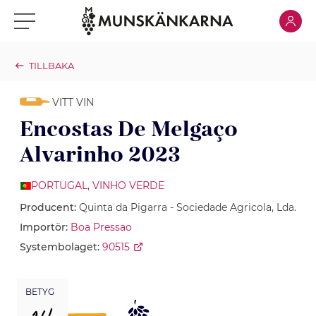
Klicka för
Klicka för meny
TILLBAKA
VITT VIN
Encostas De Melgaço
Alvarinho 2023
PORTUGAL
,
VINHO VERDE
Producent:
Quinta da Pigarra - Sociedade Agricola, Lda.
Importör:
Boa Pressao
Systembolaget:
90515
BETYG