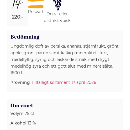
14
Prisvärt
Druv- eller
220:-
distrikttypisk
Bedömning
Ungdomlig doft av persika, ananas, stjärnfrukt, grönt
äpple, grönt päron samt kalkig mineralitet. Torr,
medelfyllig, syrlig och läskande smak med drygt
medelhög syra och ett gott slut med mineralsälta.
1800 fl.
Provning
Tillfälligt sortiment 17 april 2026
Om vinet
Volym
75 cl
Alkohol
13 %