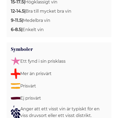
15-17.5
|
Högklassigt vin
12-14.5
|
Bra till mycket bra vin
9-11.5
|
Medelbra vin
6-8.5
|
Enkelt vin
Symboler
Ett fynd i sin prisklass
Mer än prisvärt
Prisvärt
Ej prisvärt
Anger att ett visst vin är typiskt för en
viss druvsort eller ett visst distrikt.