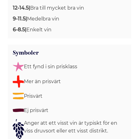
12-14.5
|
Bra till mycket bra vin
9-11.5
|
Medelbra vin
6-8.5
|
Enkelt vin
Symboler
Ett fynd i sin prisklass
Mer än prisvärt
Prisvärt
Ej prisvärt
Anger att ett visst vin är typiskt för en
viss druvsort eller ett visst distrikt.