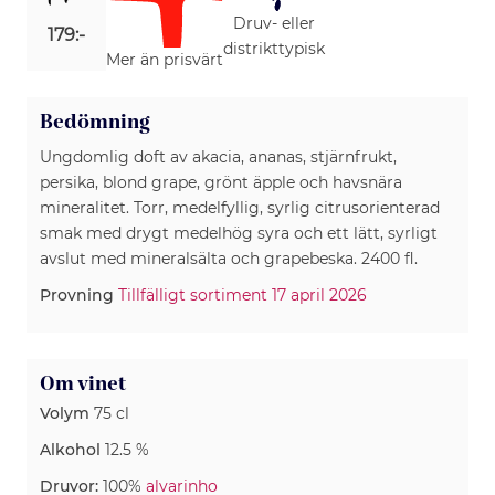
Druv- eller
179:-
distrikttypisk
Mer än prisvärt
Bedömning
Ungdomlig doft av akacia, ananas, stjärnfrukt,
persika, blond grape, grönt äpple och havsnära
mineralitet. Torr, medelfyllig, syrlig citrusorienterad
smak med drygt medelhög syra och ett lätt, syrligt
avslut med mineralsälta och grapebeska. 2400 fl.
Provning
Tillfälligt sortiment 17 april 2026
Om vinet
Volym
75 cl
Alkohol
12.5 %
Druvor:
100%
alvarinho