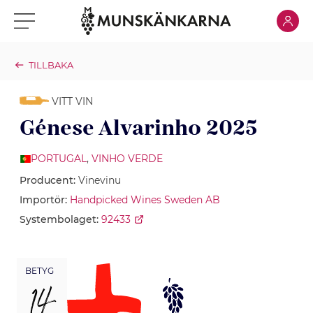
Klicka för
Klicka för meny
TILLBAKA
VITT VIN
Génese Alvarinho 2025
PORTUGAL
,
VINHO VERDE
Producent:
Vinevinu
Importör:
Handpicked Wines Sweden AB
Systembolaget:
92433
BETYG
14