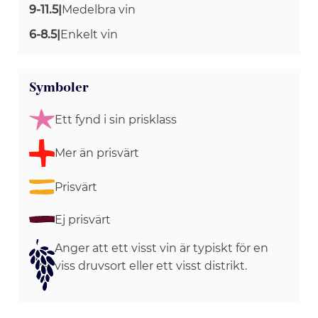
9-11.5
|
Medelbra vin
6-8.5
|
Enkelt vin
Symboler
Ett fynd i sin prisklass
Mer än prisvärt
Prisvärt
Ej prisvärt
Anger att ett visst vin är typiskt för en
viss druvsort eller ett visst distrikt.