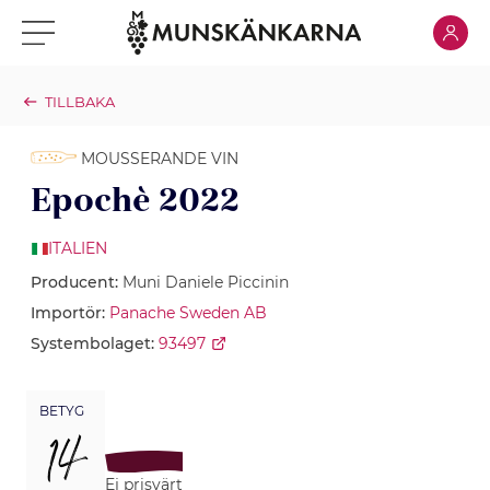
Klicka för
Klicka för meny
TILLBAKA
MOUSSERANDE VIN
Epochè 2022
ITALIEN
Producent:
Muni Daniele Piccinin
Importör:
Panache Sweden AB
Systembolaget:
93497
BETYG
14
Ej prisvärt