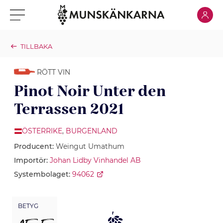
Klicka för
Klicka för meny
TILLBAKA
RÖTT VIN
Pinot Noir Unter den
Terrassen 2021
ÖSTERRIKE
,
BURGENLAND
Producent:
Weingut Umathum
Importör:
Johan Lidby Vinhandel AB
Systembolaget:
94062
BETYG