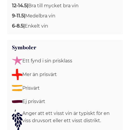
12-14.5
|
Bra till mycket bra vin
9-11.5
|
Medelbra vin
6-8.5
|
Enkelt vin
Symboler
Ett fynd i sin prisklass
Mer än prisvärt
Prisvärt
Ej prisvärt
Anger att ett visst vin är typiskt för en
viss druvsort eller ett visst distrikt.