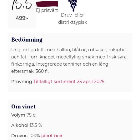
15,5
Ej prisvärt
Druv- eller
499:-
distrikttypisk
Bedömning
Ung, örtig doft med hallon, blåbär, rotsaker, rokighet
och fat. Torr, knappt medelfyllig smak med frisk syra,
finkorniga, integrerade tanniner och en lång
eftersmak. 360 fl.
Provning
Tillfälligt sortiment 25 april 2025
Om vinet
Volym
75 cl
Alkohol
13.5 %
Druvor:
100%
pinot noir