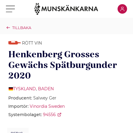
Klicka för
Klicka för meny
TILLBAKA
RÖTT VIN
Henkenberg Grosses
Gewächs Spätburgunder
2020
TYSKLAND
,
BADEN
Producent:
Salwey Ger
Importör:
Vinordia Sweden
Systembolaget:
94556