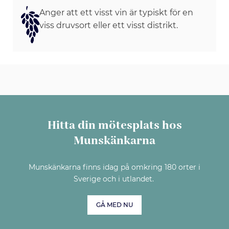
Anger att ett visst vin är typiskt för en
viss druvsort eller ett visst distrikt.
Hitta din mötesplats hos
Munskänkarna
Munskänkarna finns idag på omkring 180 orter i
Sverige och i utlandet.
GÅ MED NU