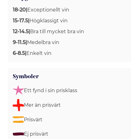
18-20
|
Exceptionellt vin
15-17.5
|
Högklassigt vin
12-14.5
|
Bra till mycket bra vin
9-11.5
|
Medelbra vin
6-8.5
|
Enkelt vin
Symboler
Ett fynd i sin prisklass
Mer än prisvärt
Prisvärt
Ej prisvärt