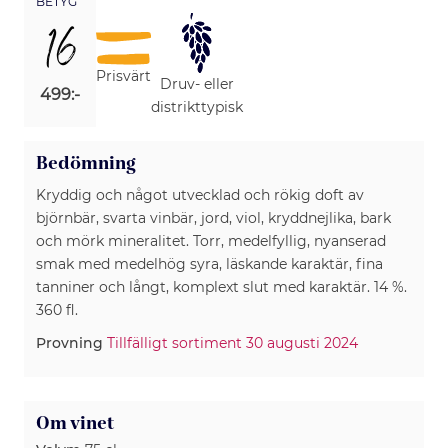
BETYG
16
Prisvärt
Druv- eller
499:-
distrikttypisk
Bedömning
Kryddig och något utvecklad och rökig doft av
björnbär, svarta vinbär, jord, viol, kryddnejlika, bark
och mörk mineralitet. Torr, medelfyllig, nyanserad
smak med medelhög syra, läskande karaktär, fina
tanniner och långt, komplext slut med karaktär. 14 %.
360 fl.
Provning
Tillfälligt sortiment 30 augusti 2024
Om vinet