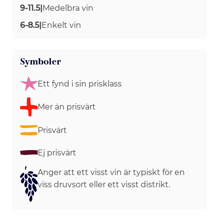
9-11.5
|
Medelbra vin
6-8.5
|
Enkelt vin
Symboler
Ett fynd i sin prisklass
Mer än prisvärt
Prisvärt
Ej prisvärt
Anger att ett visst vin är typiskt för en
viss druvsort eller ett visst distrikt.