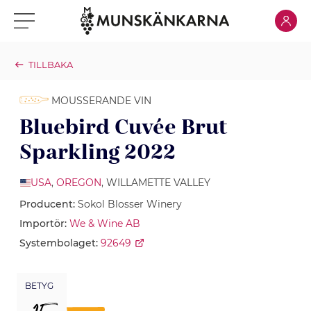
Klicka för
Klicka för meny
TILLBAKA
MOUSSERANDE VIN
Bluebird Cuvée Brut
Sparkling 2022
USA
,
OREGON
, WILLAMETTE VALLEY
Producent:
Sokol Blosser Winery
Importör:
We & Wine AB
Systembolaget:
92649
BETYG