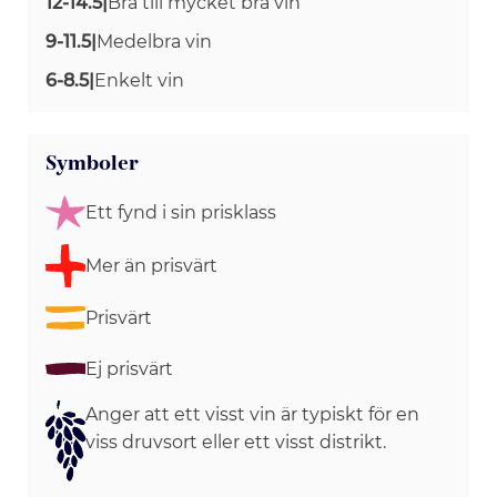
12-14.5
|
Bra till mycket bra vin
9-11.5
|
Medelbra vin
6-8.5
|
Enkelt vin
Symboler
Ett fynd i sin prisklass
Mer än prisvärt
Prisvärt
Ej prisvärt
Anger att ett visst vin är typiskt för en
viss druvsort eller ett visst distrikt.