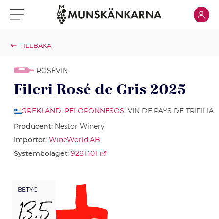
Klicka för
Klicka för meny
TILLBAKA
ROSÉVIN
Fileri Rosé de Gris 2025
GREKLAND
,
PELOPONNESOS
, VIN DE PAYS DE TRIFILIA
Producent:
Nestor Winery
Importör:
WineWorld AB
Systembolaget:
9281401
BETYG
13,5