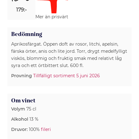
179:-
Mer än prisvärt
Bedömning
Aprikosfärgat. Öppen doft av rosor, litchi, apelsin,
färska örter, anis och lite jord. Torr, drygt medelfylligt
viskös, blommig och fruktig smak med relativt låg
syra och ett örtbittert slut. 600 fl.
Provning
Tillfälligt sortiment 5 juni 2026
Om vinet
Volym
75 cl
Alkohol
13 %
Druvor:
100%
fileri