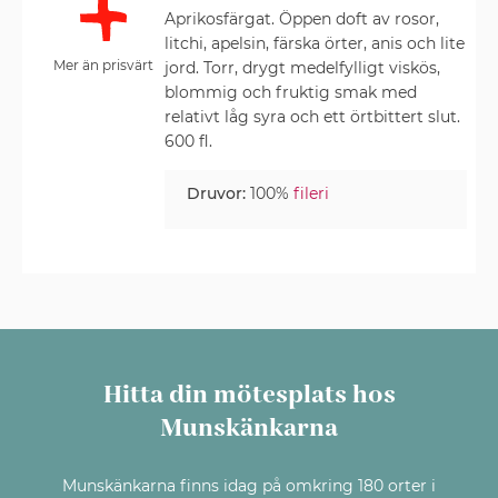
Aprikosfärgat. Öppen doft av rosor,
litchi, apelsin, färska örter, anis och lite
Mer än prisvärt
jord. Torr, drygt medelfylligt viskös,
blommig och fruktig smak med
relativt låg syra och ett örtbittert slut.
600 fl.
Druvor:
100%
fileri
Hitta din mötesplats hos
Munskänkarna
Munskänkarna finns idag på omkring 180 orter i