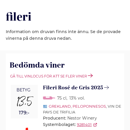
fileri
Information om druvan finns inte ännu. Se de provade
vinerna på denna druva nedan.
Bedömda viner
GÅ TILL VINLOCUS FÖR ATT SE FLER VINER
Fileri Rosé de Gris 2025
BETYG
13,5
75 cl
,
13% vol.
GREKLAND
,
PELOPONNESOS
, VIN DE
PAYS DE TRIFILIA
179:-
Producent:
Nestor Winery
Systembolaget:
9281401